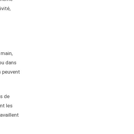
vité,
 main,
 ou dans
s peuvent
es de
nt les
availlent