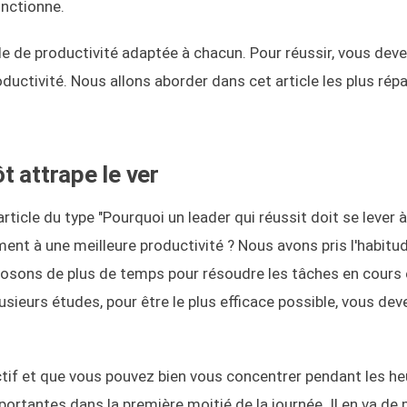
onctionne.
elle de productivité adaptée à chacun. Pour réussir, vous dev
ductivité. Nous allons aborder dans cet article les plus ré
ôt attrape le ver
ticle du type "Pourquoi un leader qui réussit doit se lever à
ement à une meilleure productivité ? Nous avons pris l'habitu
sposons de plus de temps pour résoudre les tâches en cours 
plusieurs études, pour être le plus efficace possible, vous dev
tif et que vous pouvez bien vous concentrer pendant les he
portantes dans la première moitié de la journée. Il en va d