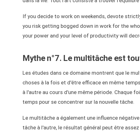
dans la vie. Tout l'art consiste à trouver l'équilibre 
If you decide to work on weekends, devote strictly
you risk getting bogged down in work for the whol
your power and your level of productivity will dec
Mythe n°7. Le multitâche est tou
Les études dans ce domaine montrent que le multit
choses à la fois et d'être efficace en même temp
à l'autre au cours d'une même période. Chaque foi
temps pour se concentrer sur la nouvelle tâche.
Le multitâche a également une influence négative s
tâche à l'autre, le résultat général peut être asse