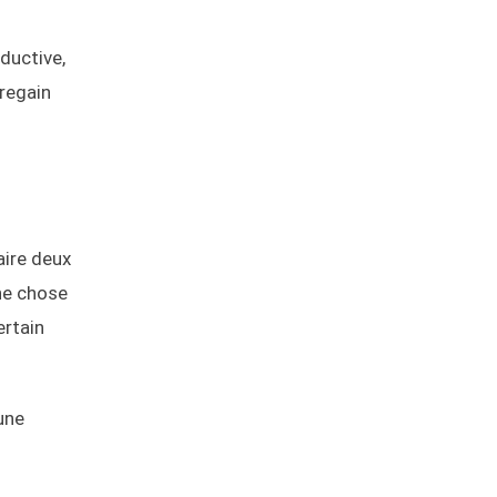
ductive,
 regain
aire deux
ne chose
ertain
une