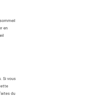
e sommeil
er en
eil
. Si vous
cette
faites du