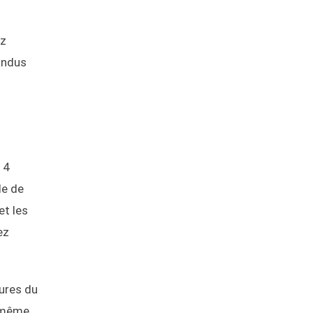
ez
pandus
 4
de de
et les
ez
ures du
e même