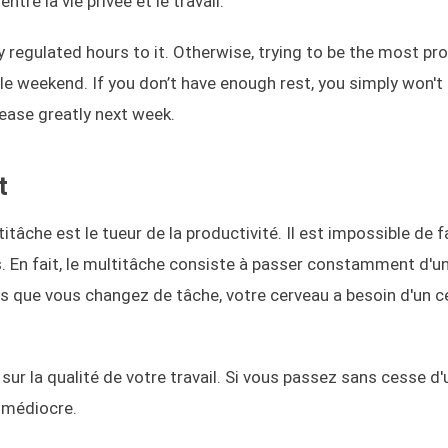
entre la vie privée et le travail.
 regulated hours to it. Otherwise, trying to be the most pro
e weekend. If you don’t have enough rest, you simply won't
rease greatly next week.
t
âche est le tueur de la productivité. Il est impossible de f
s. En fait, le multitâche consiste à passer constamment d'u
s que vous changez de tâche, votre cerveau a besoin d'un c
ur la qualité de votre travail. Si vous passez sans cesse d'
z médiocre.