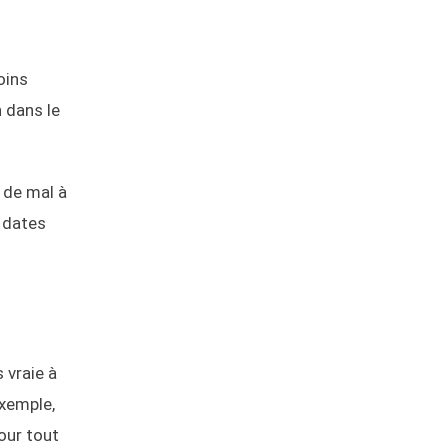
oins
n dans le
n de mal à
 dates
 vraie à
exemple,
pour tout