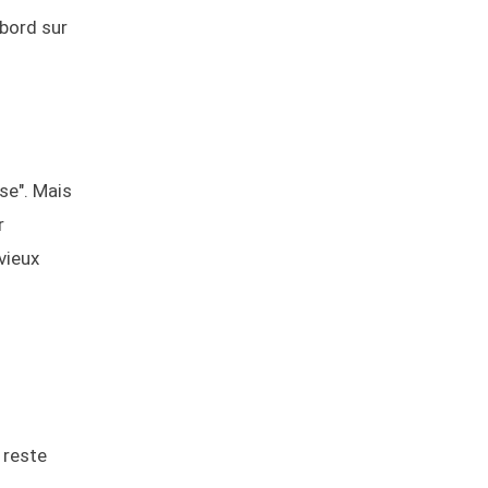
abord sur
sse". Mais
r
vieux
 reste