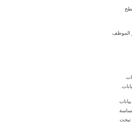
 إلى سطح
صر الموظف
انات
 قاعدة بيانات
حساسة.
 تبحث