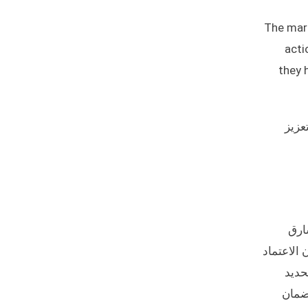
The mark
acti
they 
عزيز
سارق
الاعتماد
حديد
يضًا لضمان