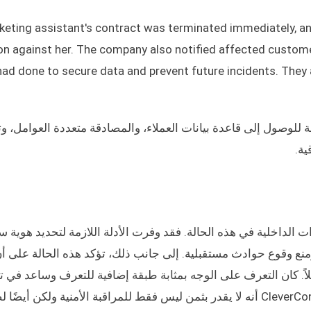
eting assistant's contract was terminated immediately, an
on against her. The company also notified affected custome
had done to secure data and prevent future incidents. The
 للوصول إلى قاعدة بيانات العملاء، والمصادقة متعددة العوامل، وت
ية.
ف عن التهديدات الداخلية في هذه الحالة. فقد وفرت الأدلة اللازمة لتحديد هوية 
نع وقوع حوادث مستقبلية. إلى جانب ذلك، تؤكد هذه الحالة على أن 
ً. كان التعرف على الوجه بمثابة طبقة إضافية للتعرف وساعد في ت
المستخدم الفعلي الذي ارتكب السرقة. أثبت نظام CleverControl أنه لا يقدر بثمن ليس فقط للمراقبة الأمنية ولكن أ