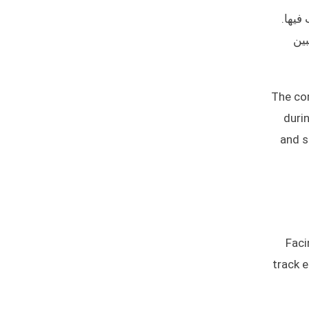
فيها.
بين
The com
duri
and s
Faci
track e