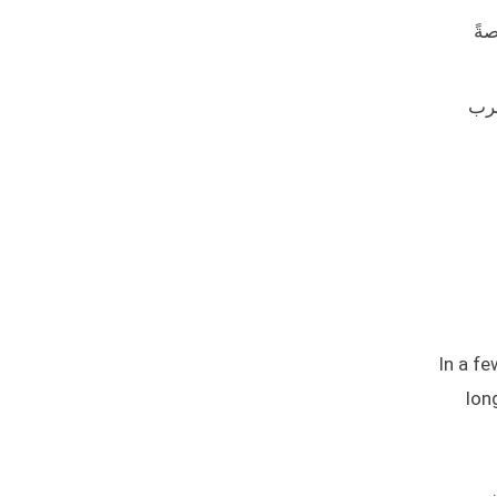
ةً
قرب
In a fe
lon