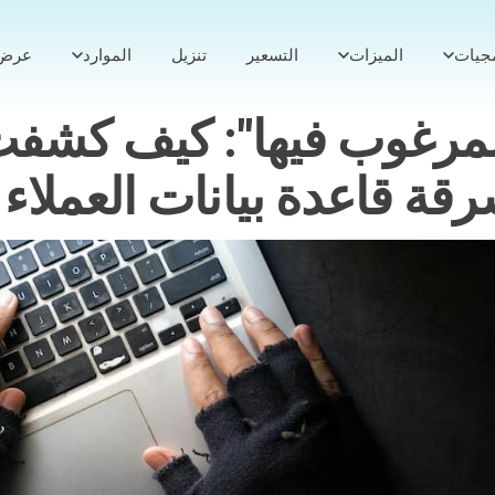
مجيات
الميزات
التسعير
تنزيل
الموارد
عرض 
المرغوب فيها": كيف كشف