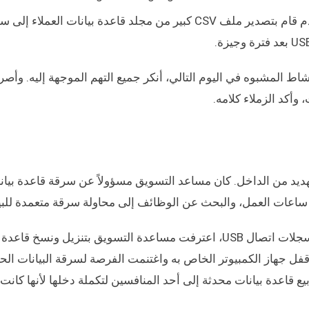
أظهرت لقطات الشاشة وتسجيلات الشاشة أن المستخدم قام بتصدير ملف CSV كبير من مجلد قاعدة بيانات العملاء
نشاط المشبوه في اليوم التالي، أنكر جميع التهم الموجهة إليه. وأ
وأكد الزملاء كلامه.
ي جمعتها CleverControl عن وجود تهديد من الداخل. كان مساعد التسويق مسؤولاً عن سرقة قاعدة بي
عندما عُرضت عليها سجلات نشاط الملفات التفصيلية وسجلات اتصال USB، اعترفت مساعدة التسويق بتنزيل ونسخ
ى قفل جهاز الكمبيوتر الخاص به واغتنمت الفرصة لسرقة البيانات ال
 قاعدة بيانات محدثة إلى أحد المنافسين لتكملة دخلها لأنها كانت