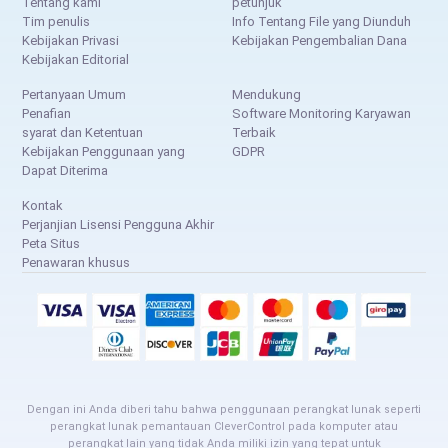
Tentang kami
petunjuk
Tim penulis
Info Tentang File yang Diunduh
Kebijakan Privasi
Kebijakan Pengembalian Dana
Kebijakan Editorial
Pertanyaan Umum
Mendukung
Penafian
Software Monitoring Karyawan
syarat dan Ketentuan
Terbaik
Kebijakan Penggunaan yang
GDPR
Dapat Diterima
Kontak
Perjanjian Lisensi Pengguna Akhir
Peta Situs
Penawaran khusus
Dengan ini Anda diberi tahu bahwa penggunaan perangkat lunak seperti
perangkat lunak pemantauan CleverControl pada komputer atau
perangkat lain yang tidak Anda miliki izin yang tepat untuk