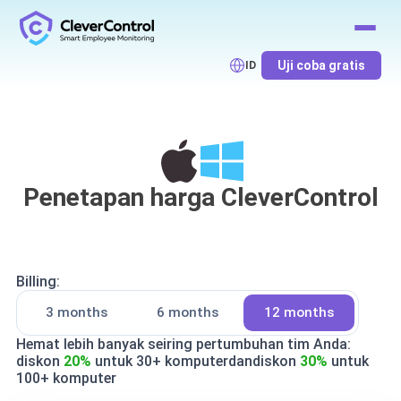
Uji coba gratis
ID
Penetapan harga CleverControl
Billing:
3 months
6 months
12 months
Hemat lebih banyak seiring pertumbuhan tim Anda:
diskon
20%
untuk
30+ komputer
dan
diskon
30%
untuk
100+ komputer