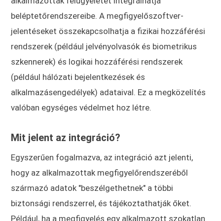
alkalmazottak felügyeletét integrálhatja
beléptetőrendszereibe. A megfigyelőszoftver-
jelentéseket összekapcsolhatja a fizikai hozzáférési
rendszerek (például jelvényolvasók és biometrikus
szkennerek) és logikai hozzáférési rendszerek
(például hálózati bejelentkezések és
alkalmazásengedélyek) adataival. Ez a megközelítés
valóban egységes védelmet hoz létre.
Mit jelent az integráció?
Egyszerűen fogalmazva, az integráció azt jelenti,
hogy az alkalmazottak megfigyelőrendszeréből
származó adatok "beszélgethetnek" a többi
biztonsági rendszerrel, és tájékoztathatják őket.
Például, ha a megfigyelés egy alkalmazott szokatlan