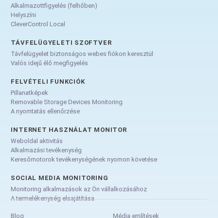
Alkalmazottfigyelés (felhőben)
Helyszíni
CleverControl Local
TÁVFELÜGYELETI SZOFTVER
Távfelügyelet biztonságos webes fiókon keresztül
Valós idejű élő megfigyelés
FELVÉTELI FUNKCIÓK
Pillanatképek
Removable Storage Devices Monitoring
A nyomtatás ellenőrzése
INTERNET HASZNÁLAT MONITOR
Weboldal aktivitás
Alkalmazási tevékenység
Keresőmotorok tevékenységének nyomon követése
SOCIAL MEDIA MONITORING
Monitoring alkalmazások az Ön vállalkozásához
A termelékenység elsajátítása
Blog
Média említések