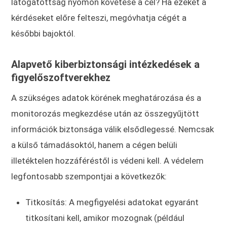
látogatottság nyomon követése a cél? Ha ezeket a
kérdéseket előre felteszi, megóvhatja cégét a
későbbi bajoktól.
Alapvető kiberbiztonsági intézkedések a
figyelőszoftverekhez
A szükséges adatok körének meghatározása és a
monitorozás megkezdése után az összegyűjtött
információk biztonsága válik elsődlegessé. Nemcsak
a külső támadásoktól, hanem a cégen belüli
illetéktelen hozzáféréstől is védeni kell. A védelem
legfontosabb szempontjai a következők:
Titkosítás: A megfigyelési adatokat egyaránt
titkosítani kell, amikor mozognak (például