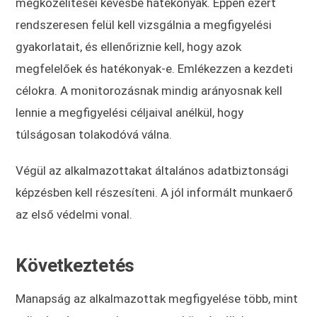
megközelítései kevésbé hatékonyak. Éppen ezért
rendszeresen felül kell vizsgálnia a megfigyelési
gyakorlatait, és ellenőriznie kell, hogy azok
megfelelőek és hatékonyak-e. Emlékezzen a kezdeti
célokra. A monitorozásnak mindig arányosnak kell
lennie a megfigyelési céljaival anélkül, hogy
túlságosan tolakodóvá válna.
Végül az alkalmazottakat általános adatbiztonsági
képzésben kell részesíteni. A jól informált munkaerő
az első védelmi vonal.
Következtetés
Manapság az alkalmazottak megfigyelése több, mint