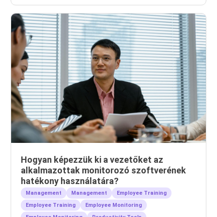
Hogyan képezzük ki a vezetőket az
alkalmazottak monitorozó szoftverének
hatékony használatára?
Management
Management
Employee Training
Employee Training
Employee Monitoring