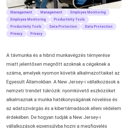
Management
Management
Employee Monitoring
Employee Monitoring
Productivity Tools
Productivity Tools
Data Protection
Data Protection
Privacy
Privacy
A távmunka és a hibrid munkavégzés térnyerése
miatt jelentősen megnőtt azoknak a cégeknek a
száma, amelyek nyomon követik alkalmazottaikat az
Egyesült Államokban. A New Jersey-i vállalkozások a
nemzeti trendet tükrözik: nyomkövető eszközöket
alkalmaznak a munka hatékonyságának növelése és
az adatszivárgás és a kibertámadások elleni védelem
érdekében. De hogyan tudják a New Jersey-i
vállalkozások egyensúlyba hozni a megfigyelés