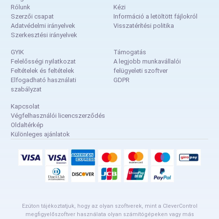
Rólunk
Kézi
Szerzői csapat
Információ a letöltött fájlokról
Adatvédelmi irányelvek
Visszatérítési politika
Szerkesztési irányelvek
GYIK
Támogatás
Felelősségi nyilatkozat
A legjobb munkavállalói
Feltételek és feltételek
felügyeleti szoftver
Elfogadható használati
GDPR
szabályzat
Kapcsolat
Végfelhasználói licencszerződés
Oldaltérkép
Különleges ajánlatok
Ezúton tájékoztatjuk, hogy az olyan szoftverek, mint a CleverControl
megfigyelőszoftver használata olyan számítógépeken vagy más