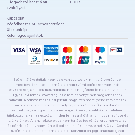
Elfogadható használati
GDPR
szabályzat
Kapcsolat
Végfelhasználói licencszerződés
Oldaltérkép
Különleges ajánlatok
Ezúton tájékoztatjuk, hogy az olyan szoftverek, mint a CleverControl
megfigyelőszoftver használata olyan számítógépeken vagy más
eszközökön, amelyek használatára nincs megfelelő felhatalmazása, az
Egyesült Államok szövetségi és állami törvényeinek megsértésének
minősül. A felhatalmazás azt jelenti, hogy ilyen megfigyelőszoftvert csak
olyan eszközökre telepíthet, amelyek jogszerűen az Ön tulajdonában
vannak, vagy a jogos tulajdonos engedélyével, továbbá megfelelően
tájékoztatnia kell az eszköz minden felhasználóját arról, hogy megfigyelés
alá kerülnek. A fenti feltételek be nem tartása jogsértést eredményezhet,
és pénzbírsághoz vagy büntetőjogi szankciókhoz vezethet. A CleverControl
szoftver letöltése és használata előtt konzultáljon jogi tanácsadójával