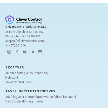
CleverControl Solutions, LLC
2810 N Church St STE 89852
Wilmington, DE, 19802 US
support [at] clevercontrol.com
+14072501040
SZOFTVER
Alkalmazottfigyelés (felhőben)
Helyszíni
CleverControl Local
TÁVFELÜGYELETI SZOFTVER
Távfelügyelet biztonságos webes fiókon keresztül
Valós idejű élő megfigyelés