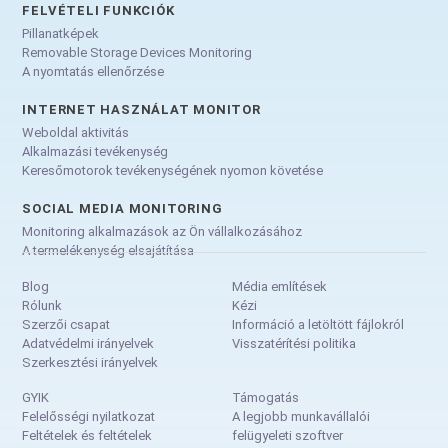
FELVÉTELI FUNKCIÓK
Pillanatképek
Removable Storage Devices Monitoring
A nyomtatás ellenőrzése
INTERNET HASZNÁLAT MONITOR
Weboldal aktivitás
Alkalmazási tevékenység
Keresőmotorok tevékenységének nyomon követése
SOCIAL MEDIA MONITORING
Monitoring alkalmazások az Ön vállalkozásához
A termelékenység elsajátítása
Blog
Média említések
Rólunk
Kézi
Szerzői csapat
Információ a letöltött fájlokról
Adatvédelmi irányelvek
Visszatérítési politika
Szerkesztési irányelvek
GYIK
Támogatás
Felelősségi nyilatkozat
A legjobb munkavállalói
Feltételek és feltételek
felügyeleti szoftver