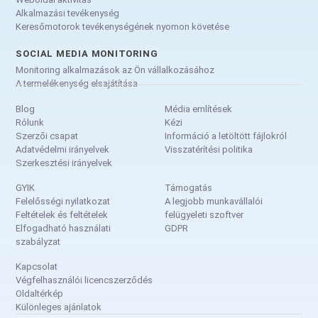
Alkalmazási tevékenység
Keresőmotorok tevékenységének nyomon követése
SOCIAL MEDIA MONITORING
Monitoring alkalmazások az Ön vállalkozásához
A termelékenység elsajátítása
Blog
Média említések
Rólunk
Kézi
Szerzői csapat
Információ a letöltött fájlokról
Adatvédelmi irányelvek
Visszatérítési politika
Szerkesztési irányelvek
GYIK
Támogatás
Felelősségi nyilatkozat
A legjobb munkavállalói
Feltételek és feltételek
felügyeleti szoftver
Elfogadható használati
GDPR
szabályzat
Kapcsolat
Végfelhasználói licencszerződés
Oldaltérkép
Különleges ajánlatok