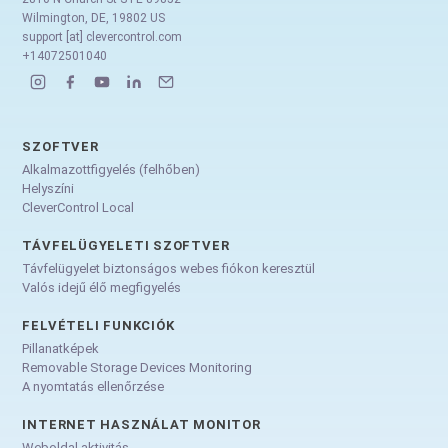
Wilmington, DE, 19802 US
support [at] clevercontrol.com
+14072501040
SZOFTVER
Alkalmazottfigyelés (felhőben)
Helyszíni
CleverControl Local
TÁVFELÜGYELETI SZOFTVER
Távfelügyelet biztonságos webes fiókon keresztül
Valós idejű élő megfigyelés
FELVÉTELI FUNKCIÓK
Pillanatképek
Removable Storage Devices Monitoring
A nyomtatás ellenőrzése
INTERNET HASZNÁLAT MONITOR
Weboldal aktivitás