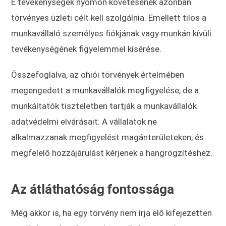
E tevékenységek nyomon követésének azonban
törvényes üzleti célt kell szolgálnia. Emellett tilos a
munkavállaló személyes fiókjának vagy munkán kívüli
tevékenységének figyelemmel kísérése.
Összefoglalva, az ohiói törvények értelmében
megengedett a munkavállalók megfigyelése, de a
munkáltatók tiszteletben tartják a munkavállalók
adatvédelmi elvárásait. A vállalatok ne
alkalmazzanak megfigyelést magánterületeken, és
megfelelő hozzájárulást kérjenek a hangrögzítéshez.
Az átláthatóság fontossága
Még akkor is, ha egy törvény nem írja elő kifejezetten