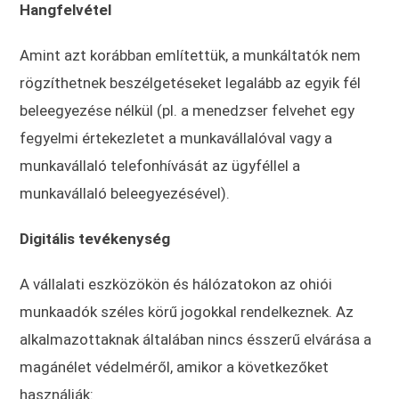
Hangfelvétel
Amint azt korábban említettük, a munkáltatók nem
rögzíthetnek beszélgetéseket legalább az egyik fél
beleegyezése nélkül (pl. a menedzser felvehet egy
fegyelmi értekezletet a munkavállalóval vagy a
munkavállaló telefonhívását az ügyféllel a
munkavállaló beleegyezésével).
Digitális tevékenység
A vállalati eszközökön és hálózatokon az ohiói
munkaadók széles körű jogokkal rendelkeznek. Az
alkalmazottaknak általában nincs ésszerű elvárása a
magánélet védelméről, amikor a következőket
használják: