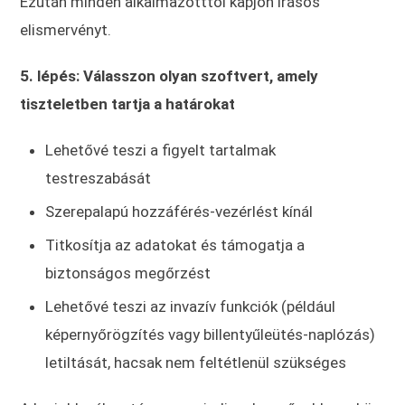
Ezután minden alkalmazotttól kapjon írásos
elismervényt.
5. lépés: Válasszon olyan szoftvert, amely
tiszteletben tartja a határokat
Lehetővé teszi a figyelt tartalmak
testreszabását
Szerepalapú hozzáférés-vezérlést kínál
Titkosítja az adatokat és támogatja a
biztonságos megőrzést
Lehetővé teszi az invazív funkciók (például
képernyőrögzítés vagy billentyűleütés-naplózás)
letiltását, hacsak nem feltétlenül szükséges