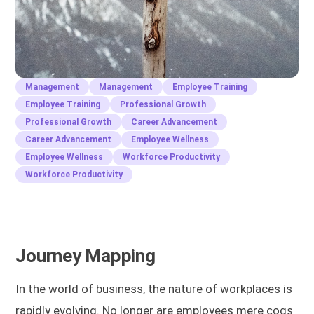
Management
Management
Employee Training
Employee Training
Professional Growth
Professional Growth
Career Advancement
Career Advancement
Employee Wellness
Employee Wellness
Workforce Productivity
Workforce Productivity
Journey Mapping
In the world of business, the nature of workplaces is
rapidly evolving. No longer are employees mere cogs