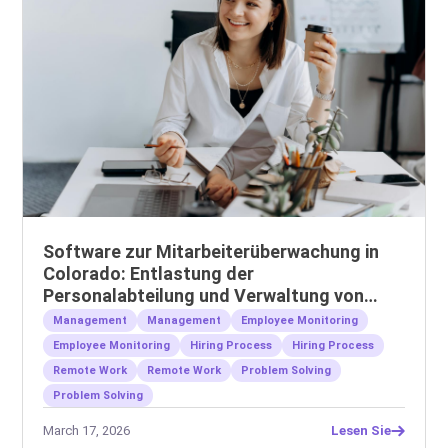
Software zur Mitarbeiterüberwachung in
Colorado: Entlastung der
Personalabteilung und Verwaltung von
Remote-Teams
Management
Management
Employee Monitoring
Employee Monitoring
Hiring Process
Hiring Process
Remote Work
Remote Work
Problem Solving
Problem Solving
March 17, 2026
Lesen Sie