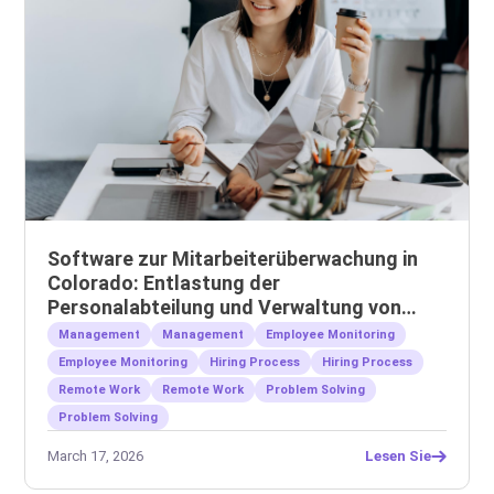
Software zur Mitarbeiterüberwachung in
Colorado: Entlastung der
Personalabteilung und Verwaltung von
Remote-Teams
Management
Management
Employee Monitoring
Employee Monitoring
Hiring Process
Hiring Process
Remote Work
Remote Work
Problem Solving
Problem Solving
March 17, 2026
Lesen Sie