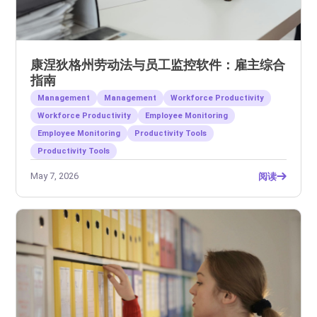
康涅狄格州劳动法与员工监控软件：雇主综合
指南
Management
Management
Workforce Productivity
Workforce Productivity
Employee Monitoring
Employee Monitoring
Productivity Tools
Productivity Tools
May 7, 2026
阅读