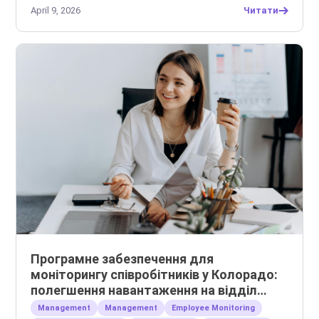
April 9, 2026
Читати
Програмне забезпечення для
моніторингу співробітників у Колорадо:
полегшення навантаження на відділ
кадрів та управління віддаленими
Management
Management
Employee Monitoring