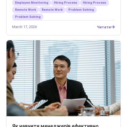
командами
Employee Monitoring
Hiring Process
Hiring Process
Remote Work
Remote Work
Problem Solving
Problem Solving
March 17, 2026
Читати
Як навчити менеджерів ефективно