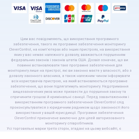
Цим вас повідомляють, що використання програмного
забезпечення, такого як програмне забезпечення моніторингу
CleverControl, на комп’ютерах або інших пристроях, на використання
яких у вас немає належного дозволу, вважається порушенням
федеральних законів і законів штатів США. Дозвіл означає, що ви
повинні встановлювати таке програмне забезпечення для
моніторингу лише на пристрої, які ви законно маєте у власності, або з
дозволу законного власника, а також належним чином інформувати
всіх користувачів пристрою, на який встановлюється програмне
забезпечення, що вони підлягатимуть моніторингу. Недотримання
вищезазначених умов може призвести до порушення закону та
спричинити грошові й кримінальні санкції. Перед завантаженням і
використанням програмного забезпечення CleverControl слід
проконсультуватися з юридичним радником щодо законності його
використання у вашій юрисдикції. Програмне забезпечення
CleverControl призначене виключно для цілей авторизованого
моніторингу співробітників.
Усі торговельні марки третіх сторін, згадані на цьому вебсайті, є
власністю відповідних власників. CleverControl не пов’язана з