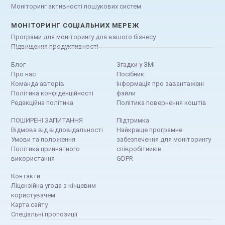
Моніторинг активності пошукових систем
МОНІТОРИНГ СОЦІАЛЬНИХ МЕРЕЖ
Програми для моніторингу для вашого бізнесу
Підвищення продуктивності
Блог
Згадки у ЗМІ
Про нас
Посібник
Команда авторів
Інформація про завантажені
Політика конфіденційності
файли
Редакційна політика
Політика повернення коштів
ПОШИРЕНІ ЗАПИТАННЯ
Підтримка
Відмова від відповідальності
Найкраще програмне
Умови та положення
забезпечення для моніторингу
Політика прийнятного
співробітників
використання
GDPR
Контакти
Ліцензійна угода з кінцевим
користувачем
Карта сайту
Спеціальні пропозиції