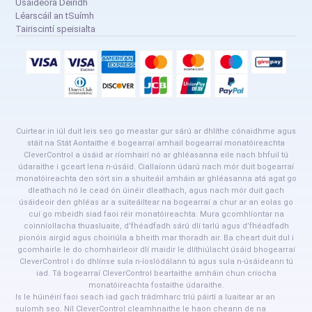
Úsáideora Deiridh
Léarscáil an tSuímh
Tairiscintí speisialta
Cuirtear in iúl duit leis seo go meastar gur sárú ar dhlíthe cónaidhme agus
stáit na Stát Aontaithe é bogearraí amhail bogearraí monatóireachta
CleverControl a úsáid ar ríomhairí nó ar ghléasanna eile nach bhfuil tú
údaraithe i gceart lena n-úsáid. Ciallaíonn údarú nach mór duit bogearraí
monatóireachta den sórt sin a shuiteáil amháin ar ghléasanna atá agat go
dleathach nó le cead ón úinéir dleathach, agus nach mór duit gach
úsáideoir den ghléas ar a suiteáiltear na bogearraí a chur ar an eolas go
cuí go mbeidh siad faoi réir monatóireachta. Mura gcomhlíontar na
coinníollacha thuasluaite, d’fhéadfadh sárú dlí tarlú agus d’fhéadfadh
pionóis airgid agus choiriúla a bheith mar thoradh air. Ba cheart duit dul i
gcomhairle le do chomhairleoir dlí maidir le dlíthiúlacht úsáid bhogearraí
CleverControl i do dhlínse sula n-íoslódálann tú agus sula n-úsáideann tú
iad. Tá bogearraí CleverControl beartaithe amháin chun críocha
monatóireachta fostaithe údaraithe.
Is le húinéirí faoi seach iad gach trádmharc tríú páirtí a luaitear ar an
suíomh seo. Níl CleverControl cleamhnaithe le haon cheann de na