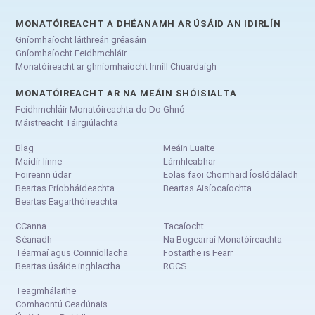
MONATÓIREACHT A DHÉANAMH AR ÚSÁID AN IDIRLÍN
Gníomhaíocht láithreán gréasáin
Gníomhaíocht Feidhmchláir
Monatóireacht ar ghníomhaíocht Innill Chuardaigh
MONATÓIREACHT AR NA MEÁIN SHÓISIALTA
Feidhmchláir Monatóireachta do Do Ghnó
Máistreacht Táirgiúlachta
Blag
Meáin Luaite
Maidir linne
Lámhleabhar
Foireann údar
Eolas faoi Chomhaid Íoslódáladh
Beartas Príobháideachta
Beartas Aisíocaíochta
Beartas Eagarthóireachta
CCanna
Tacaíocht
Séanadh
Na Bogearraí Monatóireachta
Téarmaí agus Coinníollacha
Fostaithe is Fearr
Beartas úsáide inghlactha
RGCS
Teagmhálaithe
Comhaontú Ceadúnais