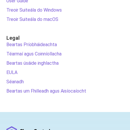
User Guide
Treoir Suiteála do Windows
Treoir Suiteála do macOS
Legal
Beartas Príobháideachta
Téarmaí agus Coinníollacha
Beartas úsáide inghlactha
EULA
Séanadh
Beartas um Fhilleadh agus Aisíocaíocht