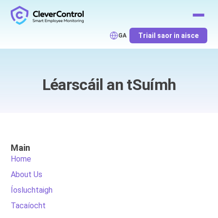
Triail saor in aisce
GA
Léarscáil an tSuímh
Main
Home
About Us
Íosluchtaigh
Tacaíocht