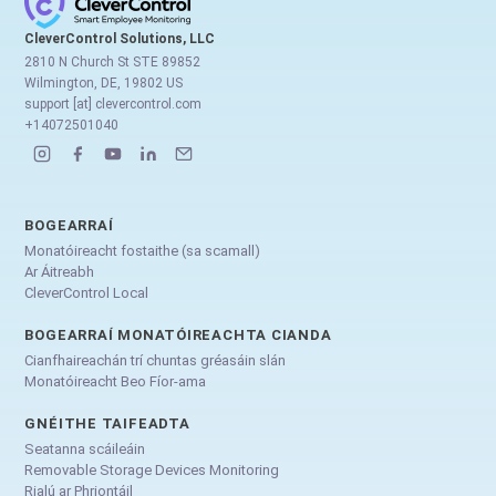
CleverControl Solutions, LLC
2810 N Church St STE 89852
Wilmington, DE, 19802 US
support [at] clevercontrol.com
+14072501040
BOGEARRAÍ
Monatóireacht fostaithe (sa scamall)
Ar Áitreabh
CleverControl Local
BOGEARRAÍ MONATÓIREACHTA CIANDA
Cianfhaireachán trí chuntas gréasáin slán
Monatóireacht Beo Fíor-ama
GNÉITHE TAIFEADTA
Seatanna scáileáin
Removable Storage Devices Monitoring
Rialú ar Phriontáil