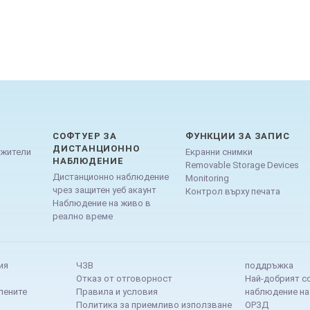
СОФТУЕР ЗА
ФУНКЦИИ ЗА ЗАПИС
ДИСТАНЦИОННО
ужители
Екранни снимки
НАБЛЮДЕНИЕ
Removable Storage Devices
Дистанционно наблюдение
Monitoring
чрез защитен уеб акаунт
Контрол върху печата
Наблюдение на живо в
реално време
ия
ЧЗВ
поддръжка
Отказ от отговорност
Най-добрият с
лените
Правила и условия
наблюдение на
Политика за приемливо използване
ОРЗД