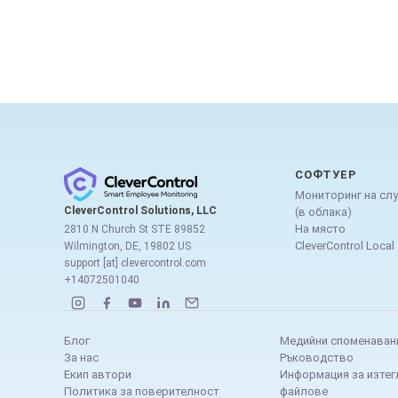
СОФТУЕР
Мониторинг на сл
CleverControl Solutions, LLC
(в облака)
На място
2810 N Church St STE 89852
CleverControl Local
Wilmington, DE, 19802 US
support [at] clevercontrol.com
+14072501040
Блог
Медийни споменаван
За нас
Ръководство
Екип автори
Информация за изтег
Политика за поверителност
файлове