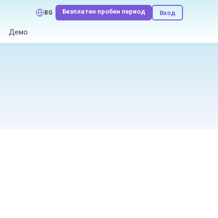
Безплатен пробен период
Вход
BG
Демо