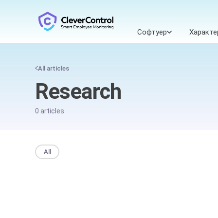
Софтуер
Характе
All articles
Research
0 articles
All