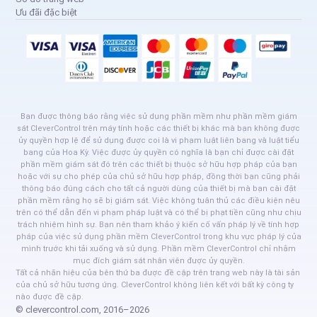
Ưu đãi đặc biệt
Bạn được thông báo rằng việc sử dụng phần mềm như phần mềm giám
sát CleverControl trên máy tính hoặc các thiết bị khác mà bạn không được
ủy quyền hợp lệ để sử dụng được coi là vi phạm luật liên bang và luật tiểu
bang của Hoa Kỳ. Việc được ủy quyền có nghĩa là bạn chỉ được cài đặt
phần mềm giám sát đó trên các thiết bị thuộc sở hữu hợp pháp của bạn
hoặc với sự cho phép của chủ sở hữu hợp pháp, đồng thời bạn cũng phải
thông báo đúng cách cho tất cả người dùng của thiết bị mà bạn cài đặt
phần mềm rằng họ sẽ bị giám sát. Việc không tuân thủ các điều kiện nêu
trên có thể dẫn đến vi phạm pháp luật và có thể bị phạt tiền cũng như chịu
trách nhiệm hình sự. Bạn nên tham khảo ý kiến cố vấn pháp lý về tính hợp
pháp của việc sử dụng phần mềm CleverControl trong khu vực pháp lý của
mình trước khi tải xuống và sử dụng. Phần mềm CleverControl chỉ nhằm
mục đích giám sát nhân viên được ủy quyền.
Tất cả nhãn hiệu của bên thứ ba được đề cập trên trang web này là tài sản
của chủ sở hữu tương ứng. CleverControl không liên kết với bất kỳ công ty
nào được đề cập.
© clevercontrol.com, 2016–2026