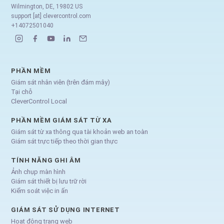
Wilmington, DE, 19802 US
support [at] clevercontrol.com
+14072501040
PHẦN MỀM
Giám sát nhân viên (trên đám mây)
Tại chỗ
CleverControl Local
PHẦN MỀM GIÁM SÁT TỪ XA
Giám sát từ xa thông qua tài khoản web an toàn
Giám sát trực tiếp theo thời gian thực
TÍNH NĂNG GHI ÂM
Ảnh chụp màn hình
Giám sát thiết bị lưu trữ rời
Kiểm soát việc in ấn
GIÁM SÁT SỬ DỤNG INTERNET
Hoạt động trang web