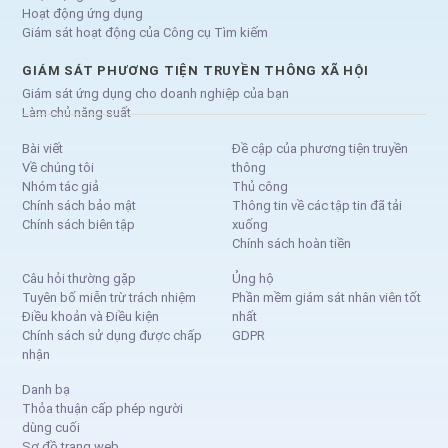
Hoạt động ứng dụng
Giám sát hoạt động của Công cụ Tìm kiếm
GIÁM SÁT PHƯƠNG TIỆN TRUYỀN THÔNG XÃ HỘI
Giám sát ứng dụng cho doanh nghiệp của bạn
Làm chủ năng suất
Bài viết
Đề cập của phương tiện truyền
Về chúng tôi
thông
Nhóm tác giả
Thủ công
Chính sách bảo mật
Thông tin về các tập tin đã tải
Chính sách biên tập
xuống
Chính sách hoàn tiền
Câu hỏi thường gặp
Ủng hộ
Tuyên bố miễn trừ trách nhiệm
Phần mềm giám sát nhân viên tốt
Điều khoản và Điều kiện
nhất
Chính sách sử dụng được chấp
GDPR
nhận
Danh bạ
Thỏa thuận cấp phép người
dùng cuối
Sơ đồ trang web