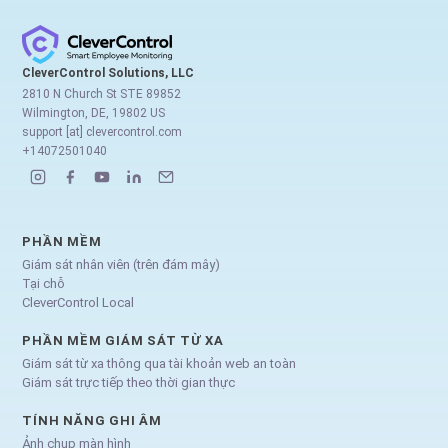
CleverControl Solutions, LLC
2810 N Church St STE 89852
Wilmington, DE, 19802 US
support [at] clevercontrol.com
+14072501040
PHẦN MỀM
Giám sát nhân viên (trên đám mây)
Tại chỗ
CleverControl Local
PHẦN MỀM GIÁM SÁT TỪ XA
Giám sát từ xa thông qua tài khoản web an toàn
Giám sát trực tiếp theo thời gian thực
TÍNH NĂNG GHI ÂM
Ảnh chụp màn hình