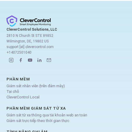
CleverControl Solutions, LLC
2810 N Church St STE 89852
Wilmington, DE, 19802 US
support [at] clevercontrol.com
+14072501040
PHẦN MỀM
Giám sát nhân viên (trên đám mây)
Tại chỗ
CleverControl Local
PHẦN MỀM GIÁM SÁT TỪ XA
Giám sát từ xa thông qua tài khoản web an toàn
Giám sát trực tiếp theo thời gian thực
TÍNH NĂNG GHI ÂM