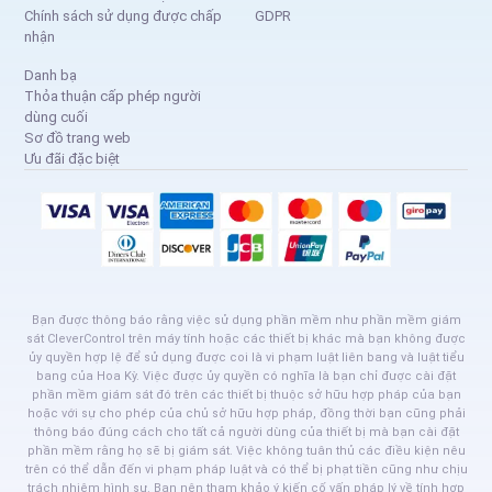
Chính sách sử dụng được chấp
GDPR
nhận
Danh bạ
Thỏa thuận cấp phép người
dùng cuối
Sơ đồ trang web
Ưu đãi đặc biệt
Bạn được thông báo rằng việc sử dụng phần mềm như phần mềm giám
sát CleverControl trên máy tính hoặc các thiết bị khác mà bạn không được
ủy quyền hợp lệ để sử dụng được coi là vi phạm luật liên bang và luật tiểu
bang của Hoa Kỳ. Việc được ủy quyền có nghĩa là bạn chỉ được cài đặt
phần mềm giám sát đó trên các thiết bị thuộc sở hữu hợp pháp của bạn
hoặc với sự cho phép của chủ sở hữu hợp pháp, đồng thời bạn cũng phải
thông báo đúng cách cho tất cả người dùng của thiết bị mà bạn cài đặt
phần mềm rằng họ sẽ bị giám sát. Việc không tuân thủ các điều kiện nêu
trên có thể dẫn đến vi phạm pháp luật và có thể bị phạt tiền cũng như chịu
trách nhiệm hình sự. Bạn nên tham khảo ý kiến cố vấn pháp lý về tính hợp