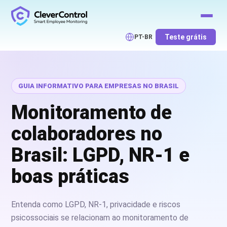
Teste grátis
PT-BR
Visão geral
Leis e fontes
LGPD
NR-1
Bases legais
P
GUIA INFORMATIVO PARA EMPRESAS NO BRASIL
Monitoramento de
colaboradores no
Brasil: LGPD, NR-1 e
boas práticas
Entenda como LGPD, NR-1, privacidade e riscos
psicossociais se relacionam ao monitoramento de