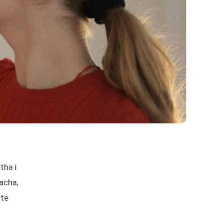
tha i
nacha,
ste