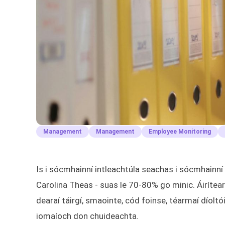
Management
Management
Employee Monitoring
Is i sócmhainní intleachtúla seachas i sócmhainní 
Carolina Theas - suas le 70-80% go minic. Áirítear 
dearaí táirgí, smaointe, cód foinse, téarmaí díoltó
iomaíoch don chuideachta.