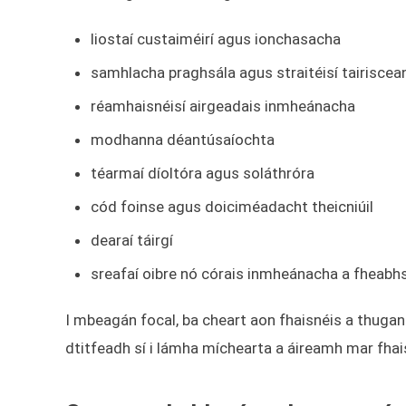
liostaí custaiméirí agus ionchasacha
samhlacha praghsála agus straitéisí tairiscea
réamhaisnéisí airgeadais inmheánacha
modhanna déantúsaíochta
téarmaí díoltóra agus soláthróra
cód foinse agus doiciméadacht theicniúil
dearaí táirgí
sreafaí oibre nó córais inmheánacha a fheabh
I mbeagán focal, ba cheart aon fhaisnéis a thuga
dtitfeadh sí i lámha míchearta a áireamh mar fhais