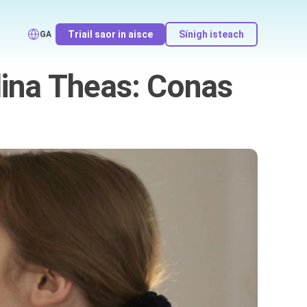
Triail saor in aisce
Sínigh isteach
GA
lina Theas: Conas