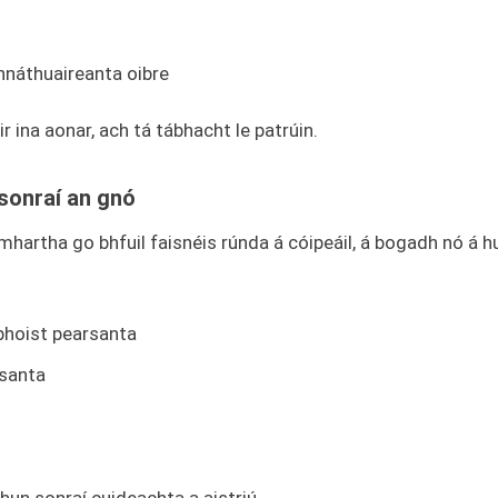
ghnáthuaireanta oibre
 ina aonar, ach tá tábhacht le patrúin.
sonraí an gnó
hartha go bhfuil faisnéis rúnda á cóipeáil, á bogadh nó á h
phoist pearsanta
rsanta