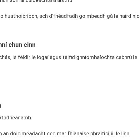
un sonraí cuideachta a aistriú
o huathoibríoch, ach d’fhéadfadh go mbeadh gá le haird nío
mní chun cinn
s, is féidir le logaí agus taifid ghníomhaíochta cabhrú le
t
a athdhéanamh
n doiciméadacht seo mar fhianaise phraiticiúil le linn