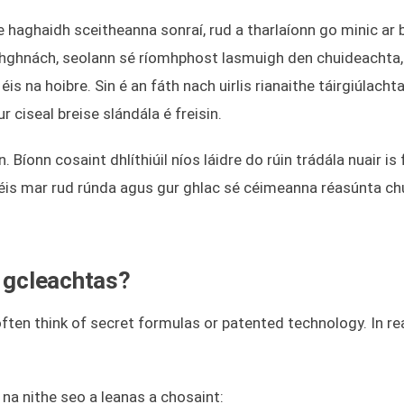
 haghaidh sceitheanna sonraí, rud a tharlaíonn go minic ar 
hghnách, seolann sé ríomhphost lasmuigh den chuideachta,
éis na hoibre. Sin é an fáth nach uirlis rianaithe táirgiúlach
 ciseal breise slándála é freisin.
. Bíonn cosaint dhlíthiúil níos láidre do rúin trádála nuair is f
néis mar rud rúnda agus gur ghlac sé céimeanna réasúnta chu
i gcleachtas?
ften think of secret formulas or patented technology. In rea
na nithe seo a leanas a chosaint: