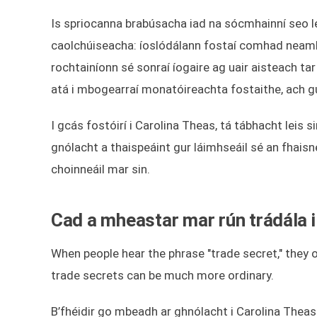
Is spriocanna brabúsacha iad na sócmhainní seo le
caolchúiseacha: íoslódálann fostaí comhad neam
rochtainíonn sé sonraí íogaire ag uair aisteach tar 
atá i mbogearraí monatóireachta fostaithe, ach gur
I gcás fostóirí i Carolina Theas, tá tábhacht leis sin
gnólacht a thaispeáint gur láimhseáil sé an fhais
choinneáil mar sin.
Cad a mheastar mar rún trádála 
When people hear the phrase "trade secret," they o
trade secrets can be much more ordinary.
B’fhéidir go mbeadh ar ghnólacht i Carolina Theas 