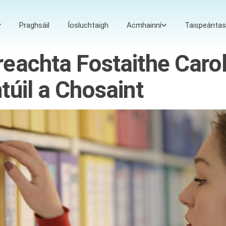
Praghsáil
Íosluchtaigh
Acmhainní
Taispeántas
eachta Fostaithe Caro
túil a Chosaint