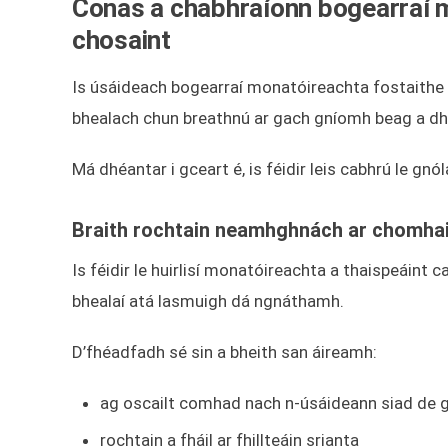
Conas a chabhraíonn bogearraí mo
chosaint
Is úsáideach bogearraí monatóireachta fostaithe nu
bhealach chun breathnú ar gach gníomh beag a dh
Má dhéantar i gceart é, is féidir leis cabhrú le gnó
Braith rochtain neamhghnách ar chomhai
Is féidir le huirlisí monatóireachta a thaispeáint 
bhealaí atá lasmuigh dá ngnáthamh.
D’fhéadfadh sé sin a bheith san áireamh:
ag oscailt comhad nach n-úsáideann siad de 
rochtain a fháil ar fhillteáin srianta