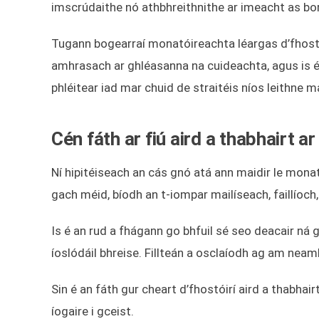
imscrúdaithe nó athbhreithnithe ar imeacht as bo
Tugann bogearraí monatóireachta léargas d’fhost
amhrasach ar ghléasanna na cuideachta, agus is é si
phléitear iad mar chuid de straitéis níos leithne m
Cén fáth ar fiú aird a thabhairt
Ní hipitéiseach an cás gnó atá ann maidir le mona
gach méid, bíodh an t-iompar mailíseach, faillíoch
Is é an rud a fhágann go bhfuil sé seo deacair n
íoslódáil bhreise. Fillteán a osclaíodh ag am nea
Sin é an fáth gur cheart d’fhostóirí aird a thabhair
íogaire i gceist.