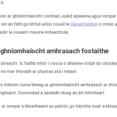
rd.
óirí ar ghníomhaíocht comhad, úsáid aipeanna agus iompar
n an fáth go bhfuil uirlisí cosúil le
CleverControl
is minic a
aidir le cosaint maoine intleachtúla.
 ar ghníomhaíocht amhrasach fostaithe
tóireacht. Is fadhb mhór í riosca ó dhaoine istigh do chuide
, nó mar thoradh ar chuntas atá i mbaol.
á go mbíonn cuma bheag ar ghníomhaíocht amhrasach ar dtús
mhghnách. Doiciméad a seoladh chuig an áit mhícheart.
t ar iompar a bhraitheann as patrún, go háirithe nuair a bhío