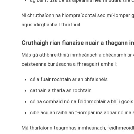
ag baint úsáide as aipeanna neamhúdaraithe ch
Ní chruthaíonn na hiompraíochtaí seo mí-iompar g
agus idirghabháil thráthúil.
Cruthaigh rian fianaise nuair a thagann i
Más gá athbhreithniú inmheánach a dhéanamh ar chá
ceisteanna bunúsacha a fhreagairt amhail:
cé a fuair rochtain ar an bhfaisnéis
cathain a tharla an rochtain
cé na comhaid nó na feidhmchláir a bhí i gceis
cibé acu an raibh an t-iompar ina aonar nó in
Má tharlaíonn teagmhas inmheánach, feidhmeoidh a