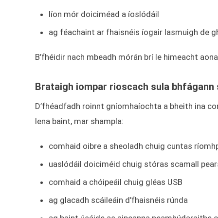
líon mór doiciméad a íoslódáil
ag féachaint ar fhaisnéis íogair lasmuigh de 
B’fhéidir nach mbeadh mórán brí le himeacht aonair
Brataigh iompar rioscach sula bhfágann 
D’fhéadfadh roinnt gníomhaíochta a bheith ina com
lena baint, mar shampla:
comhaid oibre a sheoladh chuig cuntas ríomh
uaslódáil doiciméid chuig stóras scamall pea
comhaid a chóipeáil chuig gléas USB
ag glacadh scáileáin d'fhaisnéis rúnda