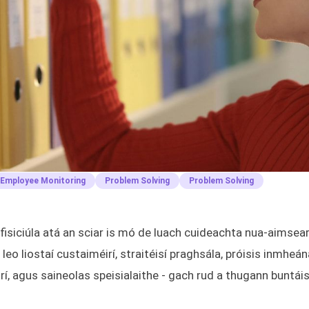
Employee Monitoring
Problem Solving
Problem Solving
fisiciúla atá an sciar is mó de luach cuideachta nua-aimsear
leo liostaí custaiméirí, straitéisí praghsála, próisis inmheá
irí, agus saineolas speisialaithe - gach rud a thugann buntái