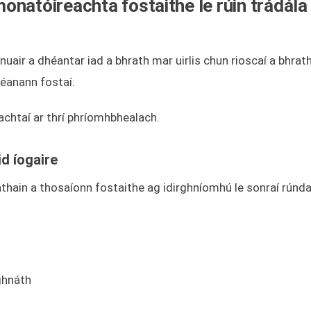
natóireachta fostaithe le rúin trádála
air a dhéantar iad a bhrath mar uirlis chun rioscaí a bhrath
éanann fostaí.
lachtaí ar thrí phríomhbhealach.
d íogaire
cathain a thosaíonn fostaithe ag idirghníomhú le sonraí rúnda
ghnáth