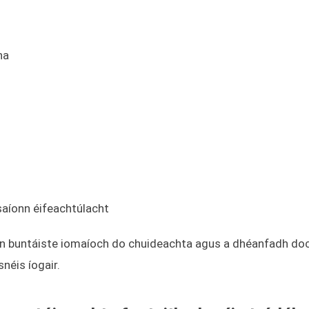
na
saíonn éifeachtúlacht
nn buntáiste iomaíoch do chuideachta agus a dhéanfadh doc
néis íogair.