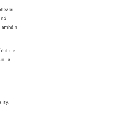
bhealaí
 nó
ta amháin
éidir le
n í a
lity,