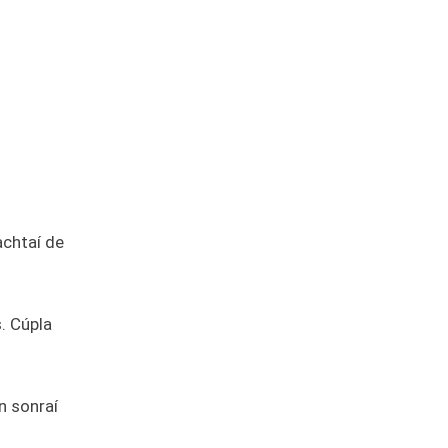
achtaí de
. Cúpla
nn sonraí