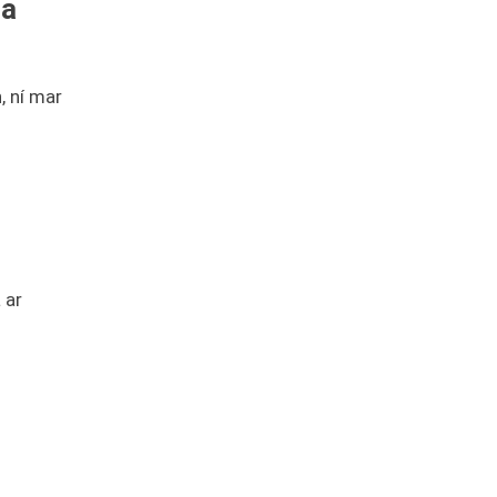
 a
, ní mar
 ar