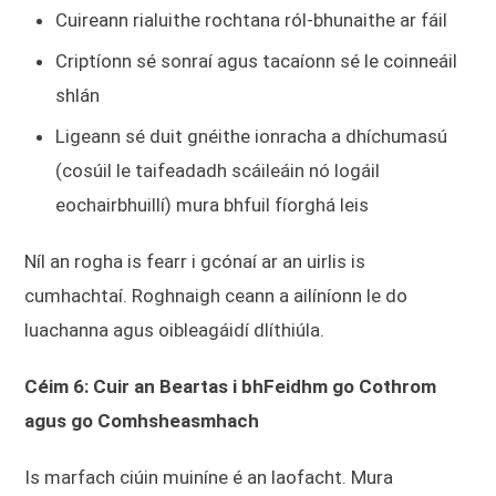
Cuireann rialuithe rochtana ról-bhunaithe ar fáil
Criptíonn sé sonraí agus tacaíonn sé le coinneáil
shlán
Ligeann sé duit gnéithe ionracha a dhíchumasú
(cosúil le taifeadadh scáileáin nó logáil
eochairbhuillí) mura bhfuil fíorghá leis
Níl an rogha is fearr i gcónaí ar an uirlis is
cumhachtaí. Roghnaigh ceann a ailíníonn le do
luachanna agus oibleagáidí dlíthiúla.
Céim 6: Cuir an Beartas i bhFeidhm go Cothrom
agus go Comhsheasmhach
Is marfach ciúin muiníne é an laofacht. Mura