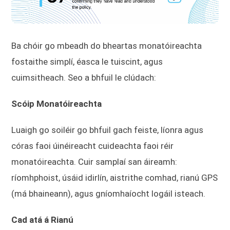
Ba chóir go mbeadh do bheartas monatóireachta
fostaithe simplí, éasca le tuiscint, agus
cuimsitheach. Seo a bhfuil le clúdach:
Scóip Monatóireachta
Luaigh go soiléir go bhfuil gach feiste, líonra agus
córas faoi úinéireacht cuideachta faoi réir
monatóireachta. Cuir samplaí san áireamh:
ríomhphoist, úsáid idirlín, aistrithe comhad, rianú GPS
(má bhaineann), agus gníomhaíocht logáil isteach.
Cad atá á Rianú