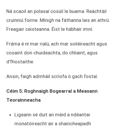
Ná scaoil an polasaí cosúil le buama. Reáchtáil
cruinniú foirne. Mínigh na fáthanna leis an athrú.
Freagair ceisteanna. Éist le hábhair imní.
Fráma é ní mar rialú, ach mar soiléireacht agus
cosaint don chuideachta, do chliaint, agus
d'fhostaithe.
Ansin, faigh admháil scríofa ó gach fostaí.
Céim 5: Roghnaigh Bogearraí a Measann
Teorainneacha
Ligeann sé duit an méid a ndéantar
monatóireacht air a shaincheapadh