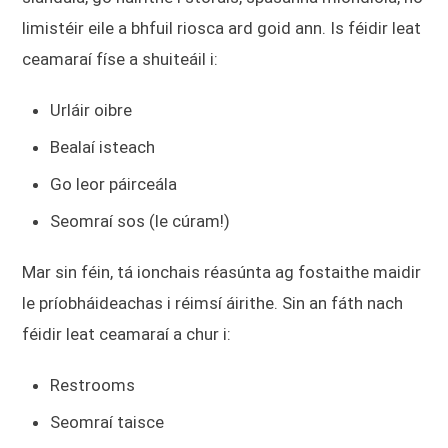
limistéir eile a bhfuil riosca ard goid ann. Is féidir leat
ceamaraí físe a shuiteáil i:
Urláir oibre
Bealaí isteach
Go leor páirceála
Seomraí sos (le cúram!)
Mar sin féin, tá ionchais réasúnta ag fostaithe maidir
le príobháideachas i réimsí áirithe. Sin an fáth nach
féidir leat ceamaraí a chur i:
Restrooms
Seomraí taisce