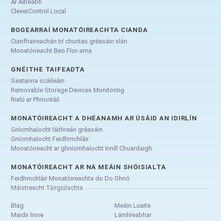
Ar Áitreabh
CleverControl Local
BOGEARRAÍ MONATÓIREACHTA CIANDA
Cianfhaireachán trí chuntas gréasáin slán
Monatóireacht Beo Fíor-ama
GNÉITHE TAIFEADTA
Seatanna scáileáin
Removable Storage Devices Monitoring
Rialú ar Phriontáil
MONATÓIREACHT A DHÉANAMH AR ÚSÁID AN IDIRLÍN
Gníomhaíocht láithreán gréasáin
Gníomhaíocht Feidhmchláir
Monatóireacht ar ghníomhaíocht Innill Chuardaigh
MONATÓIREACHT AR NA MEÁIN SHÓISIALTA
Feidhmchláir Monatóireachta do Do Ghnó
Máistreacht Táirgiúlachta
Blag
Meáin Luaite
Maidir linne
Lámhleabhar