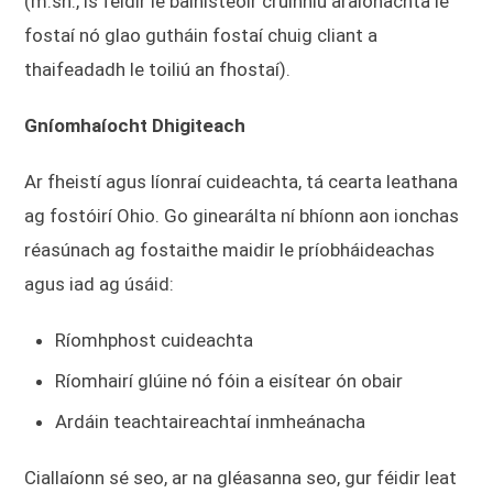
(m.sh., is féidir le bainisteoir cruinniú araíonachta le
fostaí nó glao gutháin fostaí chuig cliant a
thaifeadadh le toiliú an fhostaí).
Gníomhaíocht Dhigiteach
Ar fheistí agus líonraí cuideachta, tá cearta leathana
ag fostóirí Ohio. Go ginearálta ní bhíonn aon ionchas
réasúnach ag fostaithe maidir le príobháideachas
agus iad ag úsáid:
Ríomhphost cuideachta
Ríomhairí glúine nó fóin a eisítear ón obair
Ardáin teachtaireachtaí inmheánacha
Ciallaíonn sé seo, ar na gléasanna seo, gur féidir leat