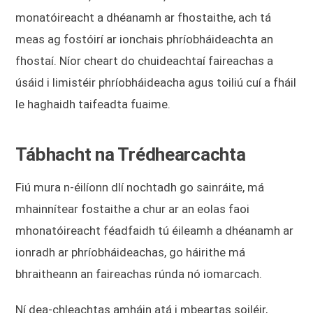
monatóireacht a dhéanamh ar fhostaithe, ach tá
meas ag fostóirí ar ionchais phríobháideachta an
fhostaí. Níor cheart do chuideachtaí faireachas a
úsáid i limistéir phríobháideacha agus toiliú cuí a fháil
le haghaidh taifeadta fuaime.
Tábhacht na Trédhearcachta
Fiú mura n-éilíonn dlí nochtadh go sainráite, má
mhainnítear fostaithe a chur ar an eolas faoi
mhonatóireacht féadfaidh tú éileamh a dhéanamh ar
ionradh ar phríobháideachas, go háirithe má
bhraitheann an faireachas rúnda nó iomarcach.
Ní dea-chleachtas amháin atá i mbeartas soiléir,