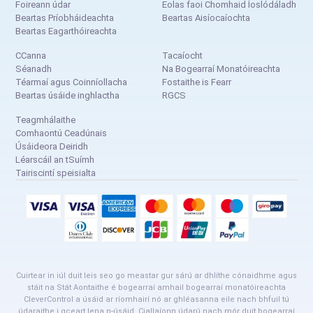
Foireann údar
Eolas faoi Chomhaid Íoslódáladh
Beartas Príobháideachta
Beartas Aisíocaíochta
Beartas Eagarthóireachta
CCanna
Tacaíocht
Séanadh
Na Bogearraí Monatóireachta
Téarmaí agus Coinníollacha
Fostaithe is Fearr
Beartas úsáide inghlactha
RGCS
Teagmhálaithe
Comhaontú Ceadúnais
Úsáideora Deiridh
Léarscáil an tSuímh
Tairiscintí speisialta
Cuirtear in iúl duit leis seo go meastar gur sárú ar dhlíthe cónaidhme agus
stáit na Stát Aontaithe é bogearraí amhail bogearraí monatóireachta
CleverControl a úsáid ar ríomhairí nó ar ghléasanna eile nach bhfuil tú
údaraithe i gceart lena n-úsáid. Ciallaíonn údarú nach mór duit bogearraí