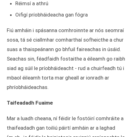
Réimsí a athrú
Oifigí príobháideacha gan fógra
Fiú amháin i spásanna comhroinnte ar nós seomraí
sosa, tá sé ciallmhar comharthaí sofheicthe a chur
suas a thaispeánann go bhfuil faireachas in úsáid.
Seachas sin, féadfaidh fostaithe a éileamh go raibh
siad ag súil le príobháideacht - rud a chuirfeadh tú i
mbaol éileamh torta mar gheall ar ionradh ar
phríobháideachas.
Taifeadadh Fuaime
Mar a luadh cheana, ní féidir le fostóirí comhráite a
thaifeadadh gan toiliú páirtí amháin ar a laghad