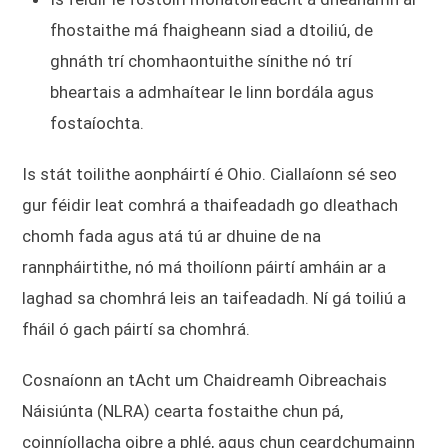
fhostaithe má fhaigheann siad a dtoiliú, de
ghnáth trí chomhaontuithe sínithe nó trí
bheartais a admhaítear le linn bordála agus
fostaíochta.
Is stát toilithe aonpháirtí é Ohio. Ciallaíonn sé seo
gur féidir leat comhrá a thaifeadadh go dleathach
chomh fada agus atá tú ar dhuine de na
rannpháirtithe, nó má thoilíonn páirtí amháin ar a
laghad sa chomhrá leis an taifeadadh. Ní gá toiliú a
fháil ó gach páirtí sa chomhrá.
Cosnaíonn an tAcht um Chaidreamh Oibreachais
Náisiúnta (NLRA) cearta fostaithe chun pá,
coinníollacha oibre a phlé, agus chun ceardchumainn