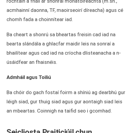
rochtain a fháil ar shonraí monatóireachta (m.sh.,
acmhainní daonna, TF, maoirseoirí díreacha) agus cé
chomh fada a choinnítear iad.
Ba cheart a shonrú sa bheartas freisin cad iad na
bearta slándála a ghlacfar maidir leis na sonraí a
bhailítear agus cad iad na críocha dlisteanacha a n-
úsáidfear an fhaisnéis.
Admháil agus Toiliú
Ba chóir do gach fostaí foirm a shíniú ag dearbhú gur
léigh siad, gur thuig siad agus gur aontaigh siad leis
an mbeartas. Coinnigh na taifid seo i gcomhad.
Seicliosta Praiticiúil chun