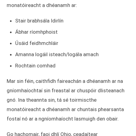
monatóireacht a dhéanamh ar:
Stair brabhsála Idirlín
Ábhar ríomhphoist
Úsáid feidhmchláir
Amanna logáil isteach/logála amach
Rochtain comhad
Mar sin féin, caithfidh faireachán a dhéanamh ar na
gníomhaíochtaí sin freastal ar chuspóir dlisteanach
gnó. Ina theannta sin, tá sé toirmiscthe
monatóireacht a dhéanamh ar chuntais phearsanta
fostaí nó ar a ngníomhaíocht lasmuigh den obair.
Go hachomair, faoi dhlí Ohio, ceadaítear