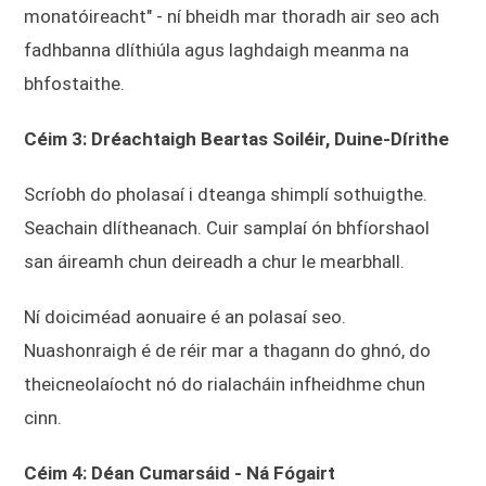
monatóireacht" - ní bheidh mar thoradh air seo ach
fadhbanna dlíthiúla agus laghdaigh meanma na
bhfostaithe.
Céim 3: Dréachtaigh Beartas Soiléir, Duine-Dírithe
Scríobh do pholasaí i dteanga shimplí sothuigthe.
Seachain dlítheanach. Cuir samplaí ón bhfíorshaol
san áireamh chun deireadh a chur le mearbhall.
Ní doiciméad aonuaire é an polasaí seo.
Nuashonraigh é de réir mar a thagann do ghnó, do
theicneolaíocht nó do rialacháin infheidhme chun
cinn.
Céim 4: Déan Cumarsáid - Ná Fógairt