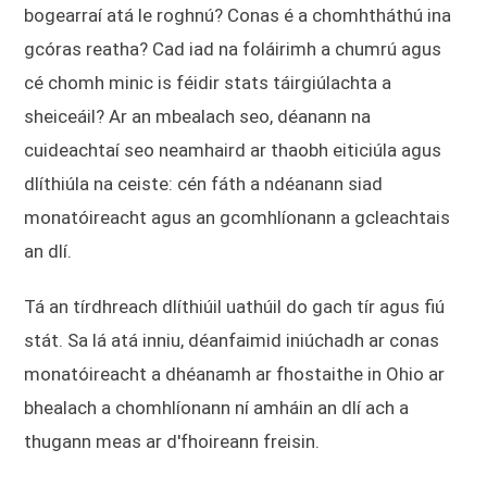
bogearraí atá le roghnú? Conas é a chomhtháthú ina
gcóras reatha? Cad iad na foláirimh a chumrú agus
cé chomh minic is féidir stats táirgiúlachta a
sheiceáil? Ar an mbealach seo, déanann na
cuideachtaí seo neamhaird ar thaobh eiticiúla agus
dlíthiúla na ceiste: cén fáth a ndéanann siad
monatóireacht agus an gcomhlíonann a gcleachtais
an dlí.
Tá an tírdhreach dlíthiúil uathúil do gach tír agus fiú
stát. Sa lá atá inniu, déanfaimid iniúchadh ar conas
monatóireacht a dhéanamh ar fhostaithe in Ohio ar
bhealach a chomhlíonann ní amháin an dlí ach a
thugann meas ar d'fhoireann freisin.