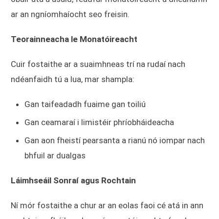
ar an ngníomhaíocht seo freisin.
Teorainneacha le Monatóireacht
Cuir fostaithe ar a suaimhneas trí na rudaí nach
ndéanfaidh tú a lua, mar shampla:
Gan taifeadadh fuaime gan toiliú
Gan ceamaraí i limistéir phríobháideacha
Gan aon fheistí pearsanta a rianú nó iompar nach
bhfuil ar dualgas
Láimhseáil Sonraí agus Rochtain
Ní mór fostaithe a chur ar an eolas faoi cé atá in ann