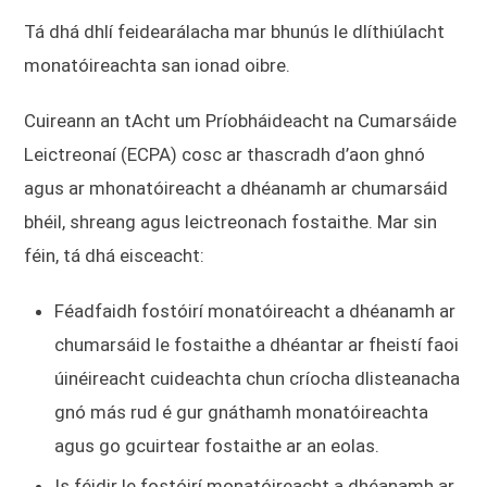
Tá dhá dhlí feidearálacha mar bhunús le dlíthiúlacht
monatóireachta san ionad oibre.
Cuireann an tAcht um Príobháideacht na Cumarsáide
Leictreonaí (ECPA) cosc ​​ar thascradh d’aon ghnó
agus ar mhonatóireacht a dhéanamh ar chumarsáid
bhéil, shreang agus leictreonach fostaithe. Mar sin
féin, tá dhá eisceacht:
Féadfaidh fostóirí monatóireacht a dhéanamh ar
chumarsáid le fostaithe a dhéantar ar fheistí faoi
úinéireacht cuideachta chun críocha dlisteanacha
gnó más rud é gur gnáthamh monatóireachta
agus go gcuirtear fostaithe ar an eolas.
Is féidir le fostóirí monatóireacht a dhéanamh ar