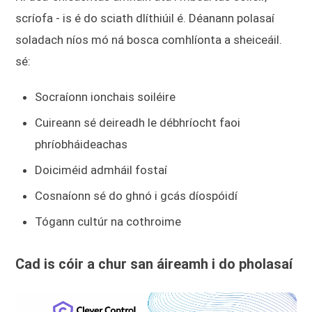
scríofa - is é do sciath dlíthiúil é. Déanann polasaí
soladach níos mó ná bosca comhlíonta a sheiceáil.
sé:
Socraíonn ionchais soiléire
Cuireann sé deireadh le débhríocht faoi
phríobháideachas
Doiciméid admháil fostaí
Cosnaíonn sé do ghnó i gcás díospóidí
Tógann cultúr na cothroime
Cad is cóir a chur san áireamh i do pholasaí