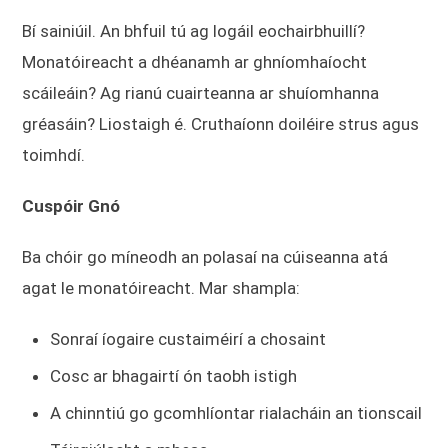
Bí sainiúil. An bhfuil tú ag logáil eochairbhuillí?
Monatóireacht a dhéanamh ar ghníomhaíocht
scáileáin? Ag rianú cuairteanna ar shuíomhanna
gréasáin? Liostaigh é. Cruthaíonn doiléire strus agus
toimhdí.
Cuspóir Gnó
Ba chóir go míneodh an polasaí na cúiseanna atá
agat le monatóireacht. Mar shampla:
Sonraí íogaire custaiméirí a chosaint
Cosc ar bhagairtí ón taobh istigh
A chinntiú go gcomhlíontar rialacháin an tionscail