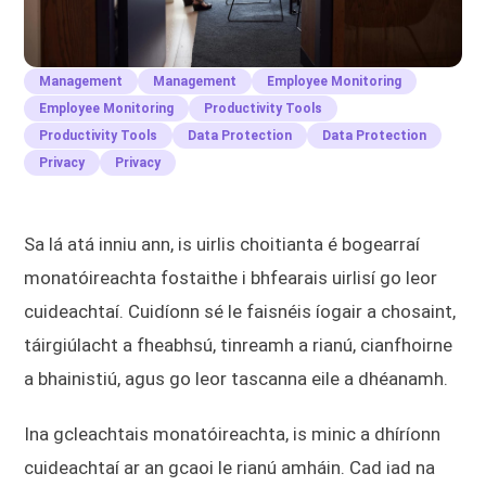
Management
Management
Employee Monitoring
Employee Monitoring
Productivity Tools
Productivity Tools
Data Protection
Data Protection
Privacy
Privacy
Sa lá atá inniu ann, is uirlis choitianta é bogearraí
monatóireachta fostaithe i bhfearais uirlisí go leor
cuideachtaí. Cuidíonn sé le faisnéis íogair a chosaint,
táirgiúlacht a fheabhsú, tinreamh a rianú, cianfhoirne
a bhainistiú, agus go leor tascanna eile a dhéanamh.
Ina gcleachtais monatóireachta, is minic a dhíríonn
cuideachtaí ar an gcaoi le rianú amháin. Cad iad na