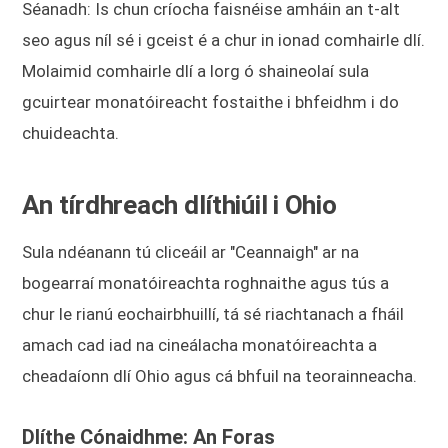
Séanadh: Is chun críocha faisnéise amháin an t-alt
seo agus níl sé i gceist é a chur in ionad comhairle dlí.
Molaimid comhairle dlí a lorg ó shaineolaí sula
gcuirtear monatóireacht fostaithe i bhfeidhm i do
chuideachta.
An tírdhreach dlíthiúil i Ohio
Sula ndéanann tú cliceáil ar "Ceannaigh" ar na
bogearraí monatóireachta roghnaithe agus tús a
chur le rianú eochairbhuillí, tá sé riachtanach a fháil
amach cad iad na cineálacha monatóireachta a
cheadaíonn dlí Ohio agus cá bhfuil na teorainneacha.
Dlíthe Cónaidhme: An Foras