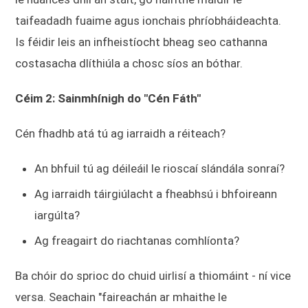
taifeadadh fuaime agus ionchais phríobháideachta.
Is féidir leis an infheistíocht bheag seo cathanna
costasacha dlíthiúla a chosc síos an bóthar.
Céim 2: Sainmhínigh do "Cén Fáth"
Cén fhadhb atá tú ag iarraidh a réiteach?
An bhfuil tú ag déileáil le rioscaí slándála sonraí?
Ag iarraidh táirgiúlacht a fheabhsú i bhfoireann
iargúlta?
Ag freagairt do riachtanas comhlíonta?
Ba chóir do sprioc do chuid uirlisí a thiomáint - ní vice
versa. Seachain "faireachán ar mhaithe le