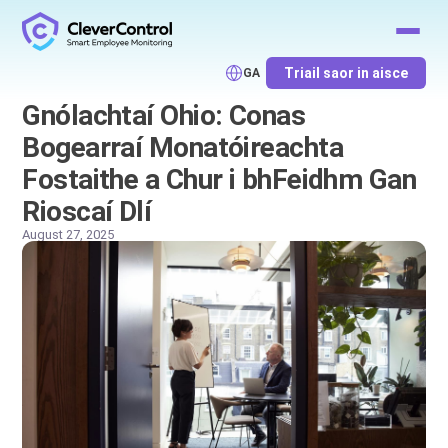
Triail saor in aisce
GA
Gnólachtaí Ohio: Conas
Bogearraí Monatóireachta
Fostaithe a Chur i bhFeidhm Gan
Rioscaí Dlí
August 27, 2025