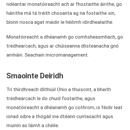
ndéantar monatóireacht ach ar fhostaithe áirithe, go
háirithe má tá tréith chosanta ag na fostaithe sin,
bíonn riosca agat maidir le héilimh idirdhealaithe.
Monatóireacht a dhéanamh go comhsheasmhach, go
trédhearcach, agus ar chúiseanna dlisteanacha gnó
amháin. Seachain micromanagement.
Smaointe Deiridh
Trí thírdhreach dlíthiúil Ohio a thuiscint, a bheith
trédhearcach le do chuid fostaithe, agus
monatóireacht a dhéanamh go cothrom, is féidir leat
ionad oibre a thógáil ina dtéann cuntasacht agus
muinín as láimh a chéile.