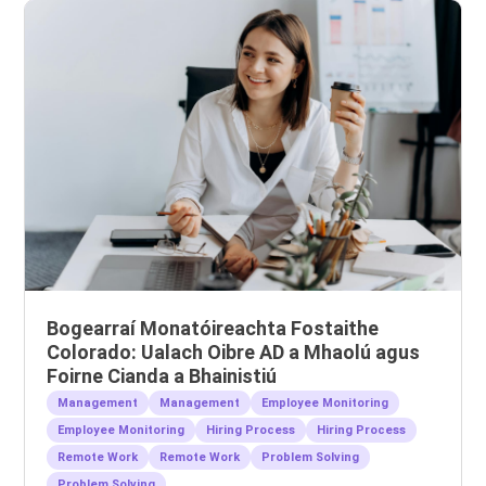
Bogearraí Monatóireachta Fostaithe
Colorado: Ualach Oibre AD a Mhaolú agus
Foirne Cianda a Bhainistiú
Management
Management
Employee Monitoring
Employee Monitoring
Hiring Process
Hiring Process
Remote Work
Remote Work
Problem Solving
Problem Solving