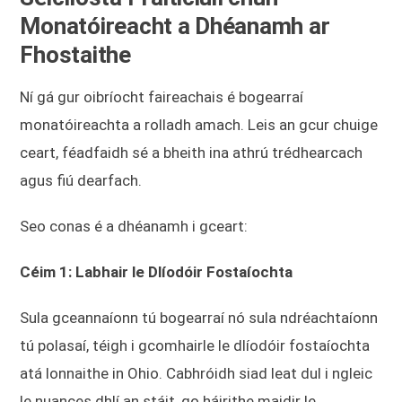
Monatóireacht a Dhéanamh ar
Fhostaithe
Ní gá gur oibríocht faireachais é bogearraí
monatóireachta a rolladh amach. Leis an gcur chuige
ceart, féadfaidh sé a bheith ina athrú trédhearcach
agus fiú dearfach.
Seo conas é a dhéanamh i gceart:
Céim 1: Labhair le Dlíodóir Fostaíochta
Sula gceannaíonn tú bogearraí nó sula ndréachtaíonn
tú polasaí, téigh i gcomhairle le dlíodóir fostaíochta
atá lonnaithe in Ohio. Cabhróidh siad leat dul i ngleic
le nuances dhlí an stáit, go háirithe maidir le