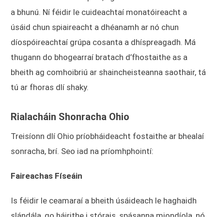
a bhunú. Ní féidir le cuideachtaí monatóireacht a
úsáid chun spiaireacht a dhéanamh ar nó chun
díospóireachtaí grúpa cosanta a dhíspreagadh. Má
thugann do bhogearraí bratach d’fhostaithe as a
bheith ag comhoibriú ar shaincheisteanna saothair, tá
tú ar fhoras dlí shaky.
Rialacháin Shonracha Ohio
Treisíonn dlí Ohio príobháideacht fostaithe ar bhealaí
sonracha, brí. Seo iad na príomhphointí:
Faireachas Físeáin
Is féidir le ceamaraí a bheith úsáideach le haghaidh
slándála, go háirithe i stórais, spásanna miondíola, nó