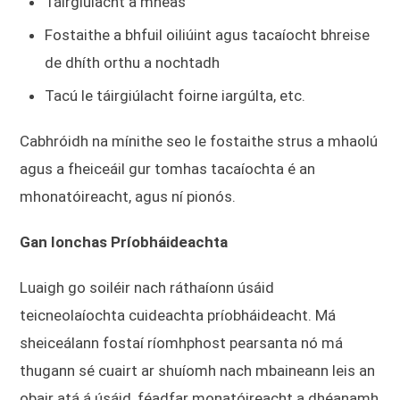
Táirgiúlacht a mheas
Fostaithe a bhfuil oiliúint agus tacaíocht bhreise
de dhíth orthu a nochtadh
Tacú le táirgiúlacht foirne iargúlta, etc.
Cabhróidh na mínithe seo le fostaithe strus a mhaolú
agus a fheiceáil gur tomhas tacaíochta é an
mhonatóireacht, agus ní pionós.
Gan Ionchas Príobháideachta
Luaigh go soiléir nach ráthaíonn úsáid
teicneolaíochta cuideachta príobháideacht. Má
sheiceálann fostaí ríomhphost pearsanta nó má
thugann sé cuairt ar shuíomh nach mbaineann leis an
obair atá á úsáid, féadfar monatóireacht a dhéanamh