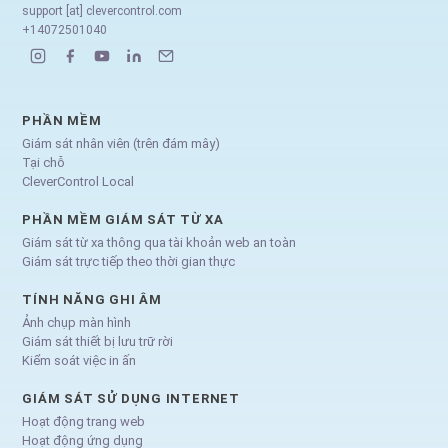
support [at] clevercontrol.com
+14072501040
PHẦN MỀM
Giám sát nhân viên (trên đám mây)
Tại chỗ
CleverControl Local
PHẦN MỀM GIÁM SÁT TỪ XA
Giám sát từ xa thông qua tài khoản web an toàn
Giám sát trực tiếp theo thời gian thực
TÍNH NĂNG GHI ÂM
Ảnh chụp màn hình
Giám sát thiết bị lưu trữ rời
Kiểm soát việc in ấn
GIÁM SÁT SỬ DỤNG INTERNET
Hoạt động trang web
Hoạt động ứng dụng