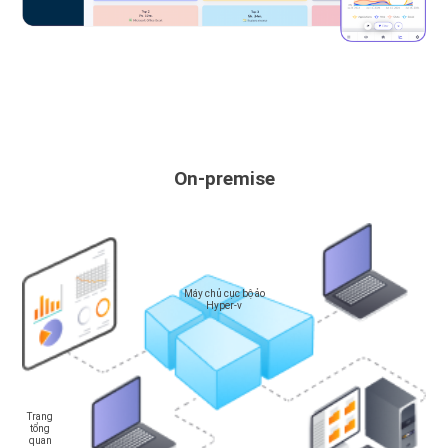
On-premise
Máy chủ cục bộ ảo
Hyper-v
Trang
tổng
quan