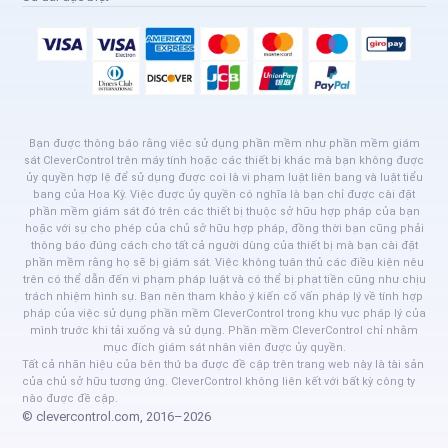
Bạn được thông báo rằng việc sử dụng phần mềm như phần mềm giám
sát CleverControl trên máy tính hoặc các thiết bị khác mà bạn không được
ủy quyền hợp lệ để sử dụng được coi là vi phạm luật liên bang và luật tiểu
bang của Hoa Kỳ. Việc được ủy quyền có nghĩa là bạn chỉ được cài đặt
phần mềm giám sát đó trên các thiết bị thuộc sở hữu hợp pháp của bạn
hoặc với sự cho phép của chủ sở hữu hợp pháp, đồng thời bạn cũng phải
thông báo đúng cách cho tất cả người dùng của thiết bị mà bạn cài đặt
phần mềm rằng họ sẽ bị giám sát. Việc không tuân thủ các điều kiện nêu
trên có thể dẫn đến vi phạm pháp luật và có thể bị phạt tiền cũng như chịu
trách nhiệm hình sự. Bạn nên tham khảo ý kiến cố vấn pháp lý về tính hợp
pháp của việc sử dụng phần mềm CleverControl trong khu vực pháp lý của
mình trước khi tải xuống và sử dụng. Phần mềm CleverControl chỉ nhằm
mục đích giám sát nhân viên được ủy quyền.
Tất cả nhãn hiệu của bên thứ ba được đề cập trên trang web này là tài sản
của chủ sở hữu tương ứng. CleverControl không liên kết với bất kỳ công ty
nào được đề cập.
© clevercontrol.com, 2016–2026