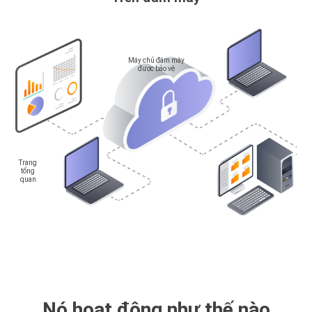
Máy chủ đám mây
được bảo vệ
Trang
tổng
quan
Nó hoạt động như thế nào