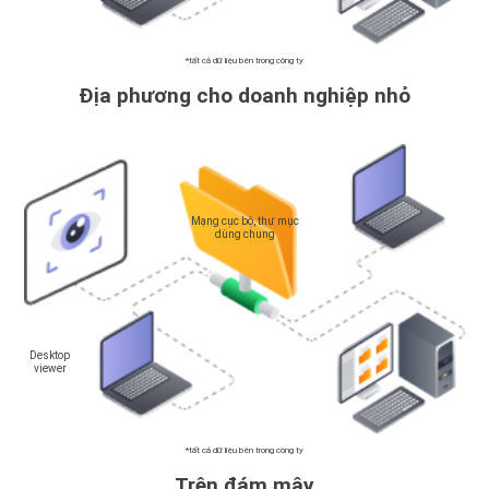
*tất cả dữ liệu bên trong công ty
Địa phương cho doanh nghiệp nhỏ
Mạng cục bộ, thư mục
dùng chung
Desktop
viewer
*tất cả dữ liệu bên trong công ty
Trên đám mây