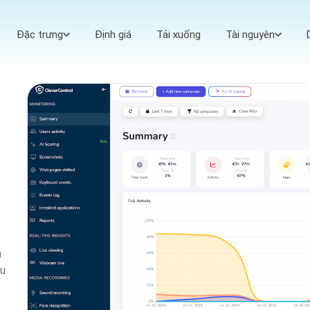
Đặc trưng
Định giá
Tải xuống
Tài nguyên
a
ều