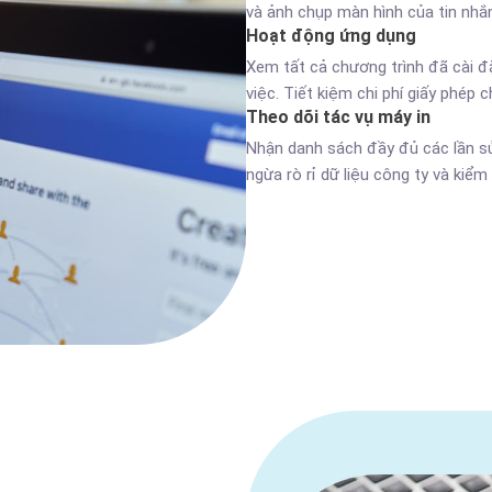
và ảnh chụp màn hình của tin nhắn
Hoạt động ứng dụng
Xem tất cả chương trình đã cài đặ
việc. Tiết kiệm chi phí giấy phé
Theo dõi tác vụ máy in
Nhận danh sách đầy đủ các lần sử
ngừa rò rỉ dữ liệu công ty và kiể