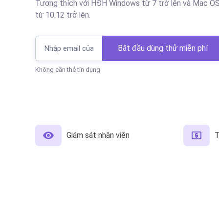
Tương thích với HĐH Windows từ 7 trở lên và Mac O
từ 10.12 trở lên.
Bắt đầu dùng thử miễn phí
Không cần thẻ tín dụng
Giám sát nhân viên
T