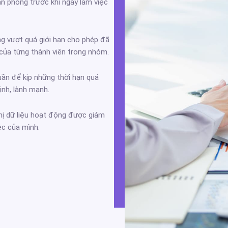
ăn phòng trước khi ngày làm việc
ng vượt quá giới hạn cho phép đã
 của từng thành viên trong nhóm.
uần để kịp những thời hạn quá
ịnh, lành mạnh.
thị dữ liệu hoạt động được giám
ệc của mình.