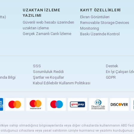
UZAKTAN İZLEME
KAYIT ÖZELLIKLERI
YAZILIMI
tta)
Ekran Görüntüleri
Güvenli web hesabı üzerinden
Removable Storage Devices
uzaktan izleme
Monitoring
Gerçek Zamanlı Canlı İzleme
Baskı Üzerinde Kontrol
SSS
Destek
Sorumluluk Reddi
En İyi Çalışan İz
ında Bilgi
Şartlar ve Koşullar
GDPR
Kabul Edilebilir Kullanım Politikası
etkiye sahip olmadığınız bilgisayarlarda veya diğer cihazlarda kullanmanın ABD federal 
ip olduğunuz cihazlara veya yasal sahibinin izniyle kurmanız ve yazılımı kurduğunuz