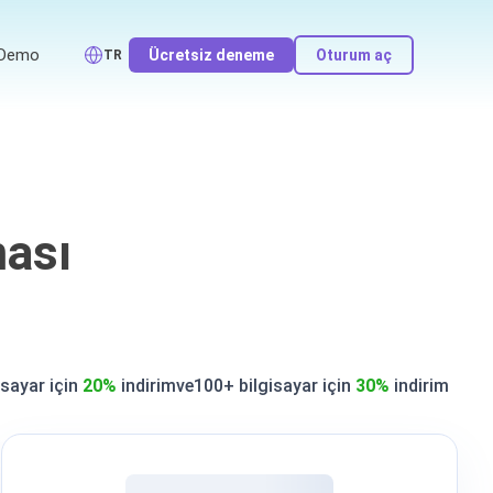
Demo
Ücretsiz deneme
Oturum aç
TR
ması
isayar
için
20%
indirim
ve
100+ bilgisayar
için
30%
indirim