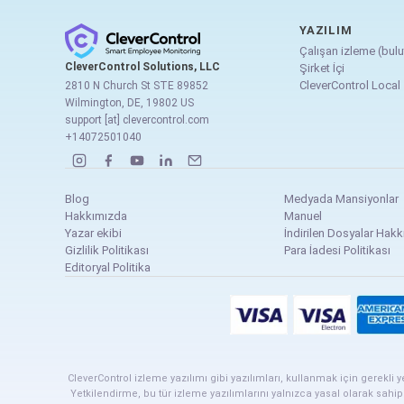
YAZILIM
Çalışan izleme (bulu
CleverControl Solutions, LLC
Şirket İçi
CleverControl Local
2810 N Church St STE 89852
Wilmington, DE, 19802 US
support [at] clevercontrol.com
+14072501040
Blog
Medyada Mansiyonlar
Hakkımızda
Manuel
Yazar ekibi
İndirilen Dosyalar Hakk
Gizlilik Politikası
Para İadesi Politikası
Editoryal Politika
CleverControl izleme yazılımı gibi yazılımları, kullanmak için gerekli y
Yetkilendirme, bu tür izleme yazılımlarını yalnızca yasal olarak sah