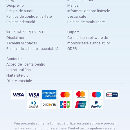
Despre noi
Manual
Echipa de autori
Informații despre fișierele
Politica de confidențialitate
descărcate
Politica editorială
Politica de rambursare
ÎNTREBĂRI FRECVENTE
Suport
Disclaimer
Cel mai bun software de
Termeni și condiții
monitorizare a angajaților
Politica de utilizare acceptabilă
GDPR
Contacte
Acord de licență pentru
utilizatorul final
Harta site-ului
Oferte speciale
Prin prezenta sunteți informat că utilizarea unui software precum
software-ul de monitorizare CleverControl pe computere sau alte