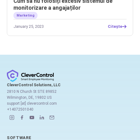
Cum să nu folosiți excesiv sistemul de
monitorizare a angajaților
Marketing
January 25, 2023
Citește
CleverControl Solutions, LLC
2810 N Church St STE 89852
Wilmington, DE, 19802 US
support [at] clevercontrol.com
+14072501040
SOFTWARE