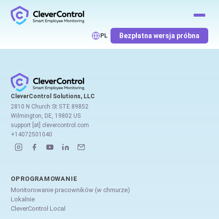
Bezpłatna wersja próbna
PL
CleverControl Solutions, LLC
2810 N Church St STE 89852
Wilmington, DE, 19802 US
support [at] clevercontrol.com
+14072501040
OPROGRAMOWANIE
Monitorowanie pracowników (w chmurze)
Lokalnie
CleverControl Local