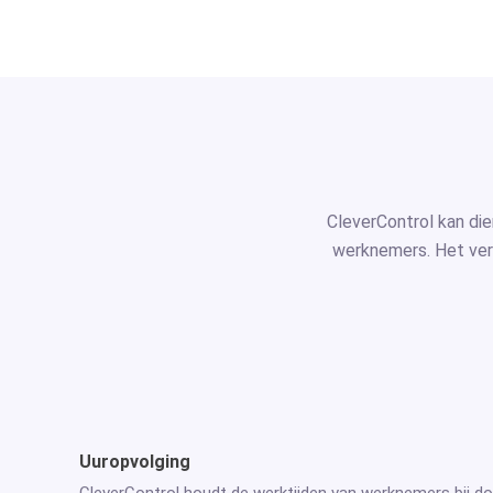
CleverControl kan di
werknemers. Het ver
Uuropvolging
CleverControl houdt de werktijden van werknemers bij do