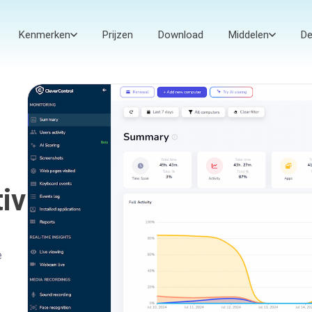
Kenmerken
Prijzen
Download
Middelen
D
viteit
e