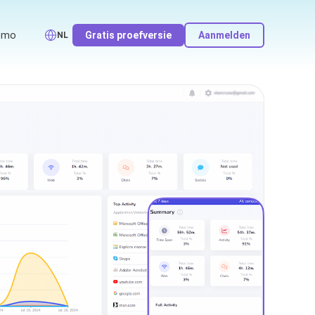
emo
Gratis proefversie
Aanmelden
NL