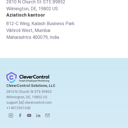
2810 N Church St STE 89852
Wilmington, DE, 19802 US
Aziatisch kantoor
812-C Wing, Kailash Business Park
Vikhroli West, Mumbai
Maharashtra 400079, India
CleverControl Solutions, LLC
2810 N Church St STE 89852
Wilmington, DE, 19802 US
support [at] clevercontrol.com
+14072501040