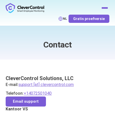
Gratis proefversie
NL
Contact
CleverControl Solutions, LLC
E-mail:
support [at] clevercontrol.com
Telefoon:
+14072501040
Email support
Kantoor VS