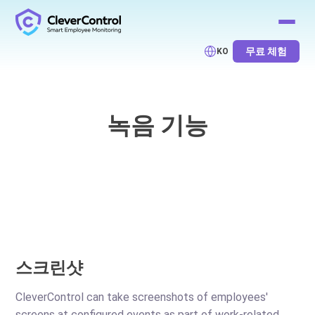
무료 체험
KO
녹음 기능
스크린샷
CleverControl can take screenshots of employees'
screens at configured events as part of work-related