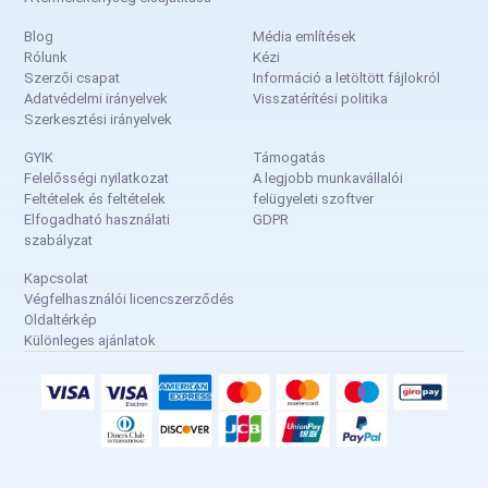
Blog
Média említések
Rólunk
Kézi
Szerzői csapat
Információ a letöltött fájlokról
Adatvédelmi irányelvek
Visszatérítési politika
Szerkesztési irányelvek
GYIK
Támogatás
Felelősségi nyilatkozat
A legjobb munkavállalói
Feltételek és feltételek
felügyeleti szoftver
Elfogadható használati
GDPR
szabályzat
Kapcsolat
Végfelhasználói licencszerződés
Oldaltérkép
Különleges ajánlatok