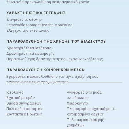
Ζωντανή παρακολούθηση σε πραγματικό χρόνο
ΧΑΡΑΚΤΗΡΙΣΤΙΚΆ ΕΓΓΡΑΦΉΣ
Στιγμιότυπα οθόνης
Removable Storage Devices Monitoring
Έλεγχος της εκτύπωσης
ΠΑΡΑΚΟΛΟΎΘΗΣΗ ΤΗΣ ΧΡΉΣΗΣ ΤΟΥ ΔΙΑΔΙΚΤΎΟΥ
Δραστηριότητα ιστότοπου
Δραστηριότητα εφαρμογής
Παρακολούθηση δραστηριότητας μηχανών αναζήτησης
ΠΑΡΑΚΟΛΟΎΘΗΣΗ ΚΟΙΝΩΝΙΚΏΝ ΜΈΣΩΝ
Εφαρμογές παρακολούθησης για την επιχείρησή σας
Κατακτώντας την παραγωγικότητα
Ιστολόγιο
Αναφορές στα μέσα
Σχετικά με εμάς
ενημέρωσης
Ομάδα συγγραφέων
Χειροκίνητο
Πολιτική απορρήτου
Πληροφορίες σχετικά με τα
Συντακτική Πολιτική
κατεβασμένα αρχεία
Πολιτική επιστροφής
χρημάτων