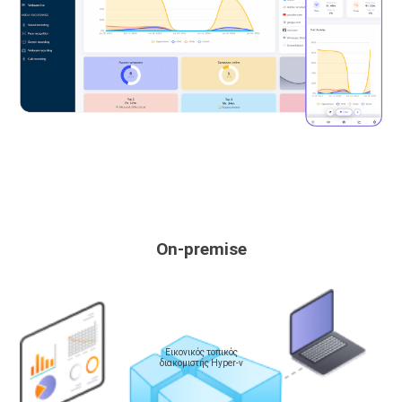
On-premise
Εικονικός τοπικός
διακομιστής Hyper-v