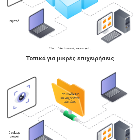
Ταμπλό
*όλα τα δεδομένα εντός της εταιρείας
Τοπικά για μικρές επιχειρήσεις
Τοπικό δίκτυο,
κοινόχρηστος
φάκελος
Desktop
viewer