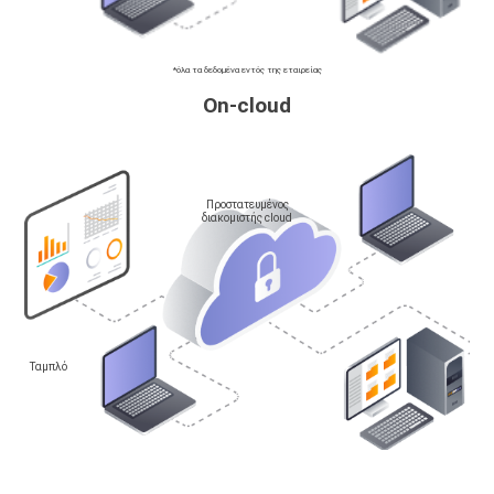
*όλα τα δεδομένα εντός της εταιρείας
On-cloud
Προστατευμένος
διακομιστής cloud
Ταμπλό