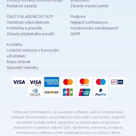
Zásady ochrany osobních údajů
souborech
Redakční zásady
Zásady vracení peněz
ČASTO KLADENÉ DOTAZY
Podpora
Odmítnutí odpovědnosti
Nejlepší software pro
Podmínky a pravidla
monitorování zaměstnanců
Zásady přijatelného použití
GDPR
Kontakty
Licenční smlouva s koncovým
uživatelem
Mapa stránek
Speciální nabídky
Tímto vás informujeme, že používání softwaru, jako je monitorovací
software CleverControl, na počítačích nebo jiných zařízeních, k jejichž
používání nemáte řádné oprávnění, je považováno za porušení
federálních a státních zákonů USA. Oprávnění znamená, že takový
monitorovací software smíte instalovat pouze na zařízení, která