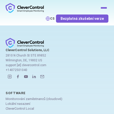
Bezplatná zkušební verze
CS
CleverControl Solutions, LLC
2810 N Church St STE 89852
Wilmington, DE, 19802 US
support [at] clevercontrol.com
+14072501040
SOFTWARE
Monitorování zaměstnanců (cloudové)
Lokální nasazení
CleverControl Local