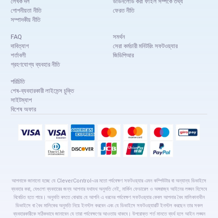
লেখক দল
ডাউনলোড করা ফাইল সম্পর্কে তথ্য
গোপনীয়তা নীতি
ফেরত নীতি
সম্পাদকীয় নীতি
FAQ
সমর্থন
দাবিত্যাগ
সেরা কর্মচারী মনিটরিং সফটওয়্যার
শর্তাবলী
জিডিপিআর
গ্রহণযোগ্য ব্যবহার নীতি
পরিচিতি
শেষ-ব্যবহারকারী লাইসেন্স চুক্তি
সাইটম্যাপ
বিশেষ অফার
আপনাকে জানানো হচ্ছে যে CleverControl-এর মতো পর্যবেক্ষণ সফটওয়্যার এমন কম্পিউটার বা অন্যান্য ডিভাইসে
ব্যবহার করা, যেগুলো ব্যবহারের জন্য আপনার যথাযথ অনুমতি নেই, মার্কিন ফেডারেল ও অঙ্গরাজ্য আইনের লঙ্ঘন হিসেবে
বিবেচিত হতে পারে। অনুমতি বলতে বোঝায় যে আপনি এ ধরনের পর্যবেক্ষণ সফটওয়্যার কেবল আপনার বৈধ মালিকানাধীন
ডিভাইসে বা বৈধ মালিকের অনুমতি নিয়ে ইনস্টল করবেন এবং যে ডিভাইসে সফটওয়্যারটি ইনস্টল করছেন তার সকল
ব্যবহারকারীকে সঠিকভাবে জানাবেন যে তারা পর্যবেক্ষণের আওতায় থাকবে। উপরোক্ত শর্ত মানতে ব্যর্থ হলে আইন লঙ্ঘন