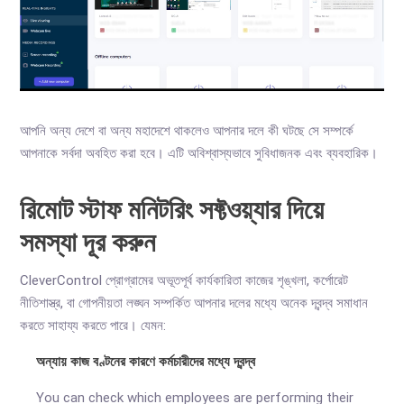
আপনি অন্য দেশে বা অন্য মহাদেশে থাকলেও আপনার দলে কী ঘটছে সে সম্পর্কে
আপনাকে সর্বদা অবহিত করা হবে। এটি অবিশ্বাস্যভাবে সুবিধাজনক এবং ব্যবহারিক।
রিমোট স্টাফ মনিটরিং সফ্টওয়্যার দিয়ে
সমস্যা দূর করুন
CleverControl প্রোগ্রামের অভূতপূর্ব কার্যকারিতা কাজের শৃঙ্খলা, কর্পোরেট
নীতিশাস্ত্র, বা গোপনীয়তা লঙ্ঘন সম্পর্কিত আপনার দলের মধ্যে অনেক দ্বন্দ্ব সমাধান
করতে সাহায্য করতে পারে। যেমন:
অন্যায় কাজ বণ্টনের কারণে কর্মচারীদের মধ্যে দ্বন্দ্ব
You can check which employees are performing their