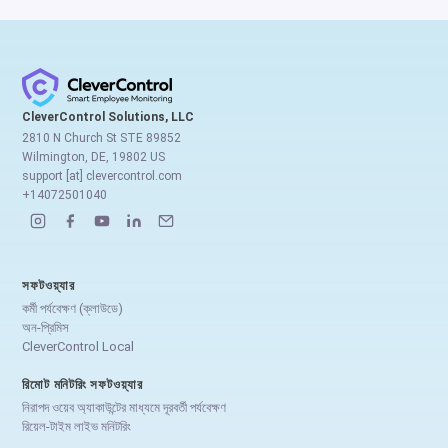
CleverControl Solutions, LLC
2810 N Church St STE 89852
Wilmington, DE, 19802 US
support [at] clevercontrol.com
+14072501040
সফটওয়্যার
কর্মী পর্যবেক্ষণ (ক্লাউডে)
অন-প্রিমিস
CleverControl Local
রিমোট মনিটরিং সফটওয়্যার
নিরাপদ ওয়েব অ্যাকাউন্টের মাধ্যমে দূরবর্তী পর্যবেক্ষণ
রিয়েল-টাইম লাইভ মনিটরিং