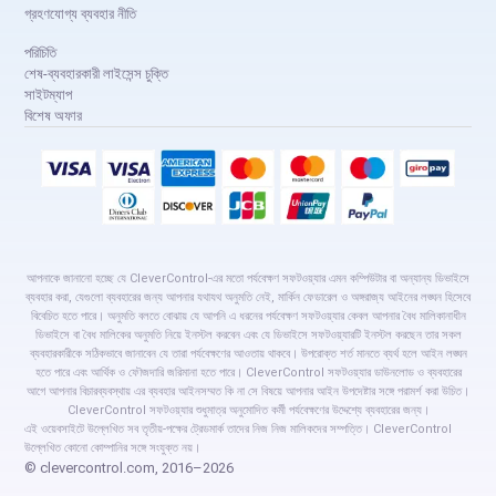
গ্রহণযোগ্য ব্যবহার নীতি
পরিচিতি
শেষ-ব্যবহারকারী লাইসেন্স চুক্তি
সাইটম্যাপ
বিশেষ অফার
আপনাকে জানানো হচ্ছে যে CleverControl-এর মতো পর্যবেক্ষণ সফটওয়্যার এমন কম্পিউটার বা অন্যান্য ডিভাইসে
ব্যবহার করা, যেগুলো ব্যবহারের জন্য আপনার যথাযথ অনুমতি নেই, মার্কিন ফেডারেল ও অঙ্গরাজ্য আইনের লঙ্ঘন হিসেবে
বিবেচিত হতে পারে। অনুমতি বলতে বোঝায় যে আপনি এ ধরনের পর্যবেক্ষণ সফটওয়্যার কেবল আপনার বৈধ মালিকানাধীন
ডিভাইসে বা বৈধ মালিকের অনুমতি নিয়ে ইনস্টল করবেন এবং যে ডিভাইসে সফটওয়্যারটি ইনস্টল করছেন তার সকল
ব্যবহারকারীকে সঠিকভাবে জানাবেন যে তারা পর্যবেক্ষণের আওতায় থাকবে। উপরোক্ত শর্ত মানতে ব্যর্থ হলে আইন লঙ্ঘন
হতে পারে এবং আর্থিক ও ফৌজদারি জরিমানা হতে পারে। CleverControl সফটওয়্যার ডাউনলোড ও ব্যবহারের
আগে আপনার বিচারব্যবস্থায় এর ব্যবহার আইনসম্মত কি না সে বিষয়ে আপনার আইন উপদেষ্টার সঙ্গে পরামর্শ করা উচিত।
CleverControl সফটওয়্যার শুধুমাত্র অনুমোদিত কর্মী পর্যবেক্ষণের উদ্দেশ্যে ব্যবহারের জন্য।
এই ওয়েবসাইটে উল্লেখিত সব তৃতীয়-পক্ষের ট্রেডমার্ক তাদের নিজ নিজ মালিকদের সম্পত্তি। CleverControl
উল্লেখিত কোনো কোম্পানির সঙ্গে সংযুক্ত নয়।
© clevercontrol.com, 2016–2026