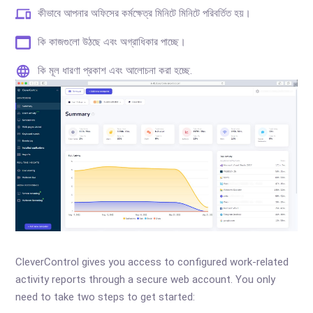
কীভাবে আপনার অফিসের কর্মক্ষেত্র মিনিটে মিনিটে পরিবর্তিত হয়।
কি কাজগুলো উঠছে এবং অগ্রাধিকার পাচ্ছে।
কি মূল ধারণা প্রকাশ এবং আলোচনা করা হচ্ছে.
CleverControl gives you access to configured work-related
activity reports through a secure web account. You only
need to take two steps to get started: