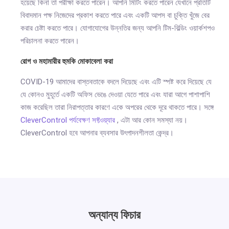
হয়েছে কিনা তা পরীক্ষা করতে পারেন। আপনি মিটিং করতে পারেন যেখানে প্রতিটি
বিবাদমান পক্ষ নিজেদের প্রকাশ করতে পারে এবং একটি আপস বা চুক্তি খুঁজে বের
করার চেষ্টা করতে পারে। যোগাযোগের উন্নতির জন্য আপনি টিম-বিল্ডিং ওয়ার্কশপও
পরিচালনা করতে পারেন।
রোগ ও মহামারীর হুমকি মোকাবেলা করা
COVID-19 আমাদের বাস্তবতাকে বদলে দিয়েছে এবং এটি স্পষ্ট করে দিয়েছে যে
যে কোনও মুহূর্তে একটি অফিস ভেঙে দেওয়া যেতে পারে এবং যারা আগে পাশাপাশি
কাজ করেছিল তারা নিরাপত্তার কারণে একে অপরের থেকে দূরে থাকতে পারে। সঙ্গে
CleverControl পর্যবেক্ষণ সফ্টওয়্যার
, এটা আর কোন সমস্যা নয়।
CleverControl হবে আপনার ব্যবসার উৎপাদনশীলতা কেন্দ্র।
অন্যান্য ফিচার