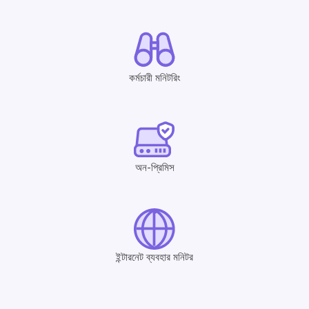
কর্মচারী মনিটরিং
অন-প্রিমিস
ইন্টারনেট ব্যবহার মনিটর