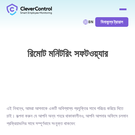
বিনামূল্যে ট্রায়াল
BN
রিমোট মনিটরিং সফটওয়্যার
এই নিবন্ধে, আমরা আপনাকে একটি অবিশ্বাস্য প্রযুক্তির সাথে পরিচয় করিয়ে দিতে
চাই। কল্পনা করুন যে আপনি অন্য শহরে থাকাকালীনও, আপনি আপনার অফিসে চলমান
প্রক্রিয়াগুলির সাথে সম্পূর্ণভাবে সংযুক্ত থাকবেন: