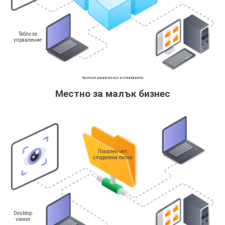
Табло за
управление
*всички данни вътре в компанията
Местно за малък бизнес
Локален нет,
споделена папка
Desktop
viewer