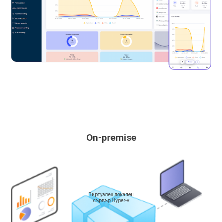
On-premise
Виртуален локален
сървър Hyper-v