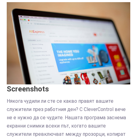
Screenshots
Някога чудили ли сте се какво правят вашите
служители през работния ден? С CleverControl вече
не е нужно да се чудите. Нашата програма заснема
екранни снимки всеки път, когато вашите
служители превключват между прозорци, копират