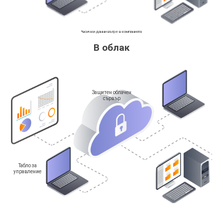
*всички данни вътре в компанията
В облак
Защитен облачен
сървър
Табло за
управление