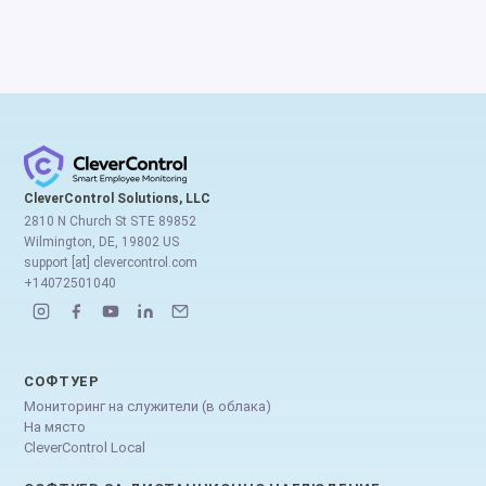
CleverControl Solutions, LLC
2810 N Church St STE 89852
Wilmington, DE, 19802 US
support [at] clevercontrol.com
+14072501040
СОФТУЕР
Мониторинг на служители (в облака)
На място
CleverControl Local